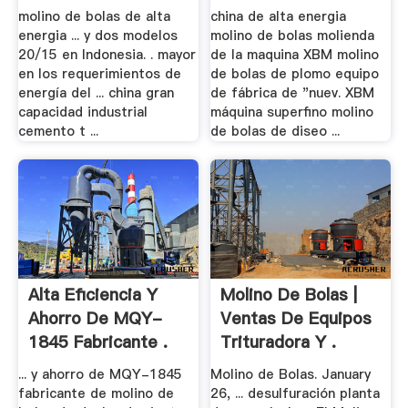
molino de bolas de alta
china de alta energia
energia ... y dos modelos
molino de bolas molienda
20/15 en Indonesia. . mayor
de la maquina XBM molino
en los requerimientos de
de bolas de plomo equipo
energía del ... china gran
de fábrica de "nuev. XBM
capacidad industrial
máquina superfino molino
cemento t ...
de bolas de diseo ...
Alta Eficiencia Y
Molino De Bolas |
Ahorro De MQY-
Ventas De Equipos
1845 Fabricante .
Trituradora Y .
... y ahorro de MQY-1845
Molino de Bolas. January
fabricante de molino de
26, ... desulfuración planta