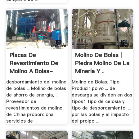
Placas De
Molino De Bolas |
Revestimiento De
Piedra Molino De La
Molino A Bolas-
Minería Y .
XSM .
desbordamiento del molino
Molino de Bolas. Tipo:
de bolas ... Molino de bolas
Producir polvo ... de
de ahorro de energía, ...
descarga se dividen en dos
Proveedor de
tipos：tipo de celosía y
revestimientos de molino
tipo de desbordamiento. ...
de China proporciona
por las bolas y el impacto
servicios de ...
del proipo ...