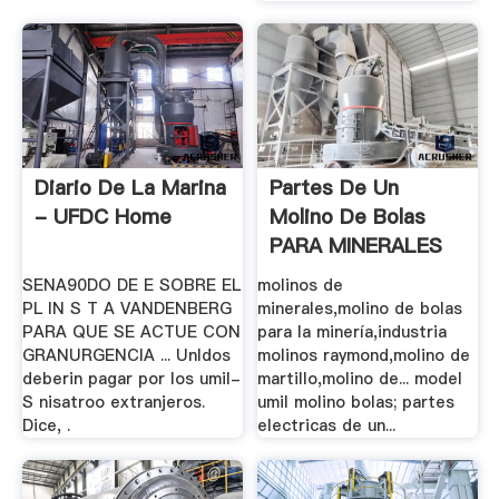
Diario De La Marina
Partes De Un
- UFDC Home
Molino De Bolas
PARA MINERALES
SENA90DO DE E SOBRE EL
molinos de
PL IN S T A VANDENBERG
minerales,molino de bolas
PARA QUE SE ACTUE CON
para la minería,industria
GRANURGENCIA ... Unldos
molinos raymond,molino de
deberin pagar por los umil-
martillo,molino de... model
S nisatroo extranjeros.
umil molino bolas; partes
Dice, .
electricas de un...