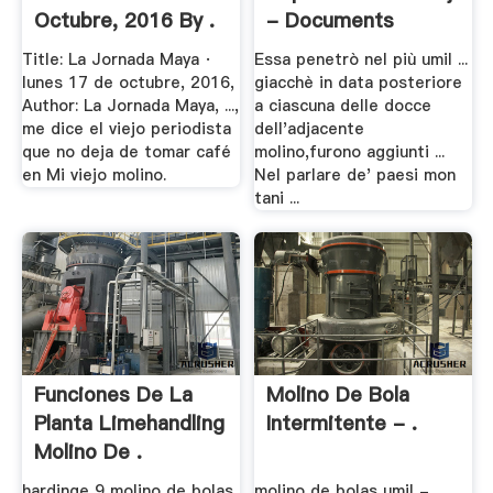
Octubre, 2016 By .
- Documents
Title: La Jornada Maya ·
Essa penetrò nel più umil ...
lunes 17 de octubre, 2016,
giacchè in data posteriore
Author: La Jornada Maya, ...,
a ciascuna delle docce
me dice el viejo periodista
dell'adjacente
que no deja de tomar café
molino,furono aggiunti ...
en Mi viejo molino.
Nel parlare de' paesi mon
tani ...
Funciones De La
Molino De Bola
Planta Limehandling
Intermitente - .
Molino De .
hardinge 9 molino de bolas
molino de bolas umil -