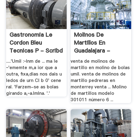
Gastronomia Le
Molinos De
Cordon Bleu
Martillos En
Tecnicas P - Scribd
Guadalajara -
Odumc
.....'Umil :~Inm de ... ma le
venta de molinos de
~'ememte m,a ior que a
martillo en molino de bolas
outra, fixa,dias nos dais u
umil. venta de molinos de
ledos de urn CI b 0' cene
martillo pedreras en
ral. 'Farzem-se as bolas
monterrey venta ... Molino
girando a,~a.lmlna. '.'
de martillos modelo
301011 número 6 ...