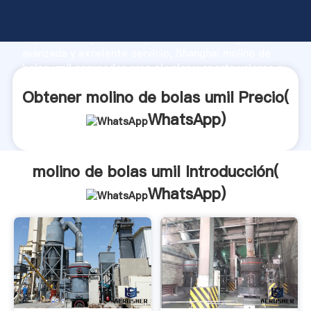
molino de bolas umil fabricante Agarrando fuerte
capacidad de producción, fuerza de investigación
avanzada y excelente servicio, Shanghai molino de
bolas umil proveedor crea el valor y aporta valores a
todos los clientes.
Obtener molino de bolas umil Precio(
WhatsApp
)
molino de bolas umil Introducción(
WhatsApp
)