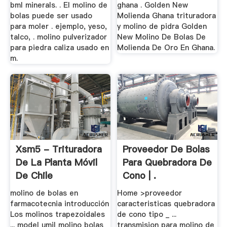
bml minerals. . El molino de
ghana . Golden New
bolas puede ser usado
Molienda Ghana trituradora
para moler . ejemplo, yeso,
y molino de pidra Golden
talco, . molino pulverizador
New Molino De Bolas De
para piedra caliza usado en
Molienda De Oro En Ghana.
m.
Xsm5 - Trituradora
Proveedor De Bolas
De La Planta Móvil
Para Quebradora De
De Chile
Cono | .
molino de bolas en
Home >proveedor
farmacotecnia introducción
caracteristicas quebradora
Los molinos trapezoidales
de cono tipo _ ...
... model umil molino bolas
transmision para molino de