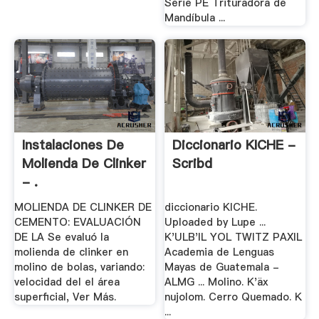
Serie PE Trituradora de
Mandíbula ...
Instalaciones De
Diccionario KICHE -
Molienda De Clinker
Scribd
- .
MOLIENDA DE CLINKER DE
diccionario KICHE.
CEMENTO: EVALUACIÓN
Uploaded by Lupe ...
DE LA Se evaluó la
K'ULB'IL YOL TWITZ PAXIL
molienda de clinker en
Academia de Lenguas
molino de bolas, variando:
Mayas de Guatemala -
velocidad del el área
ALMG ... Molino. K'äx
superficial, Ver Más.
nujolom. Cerro Quemado. K
...