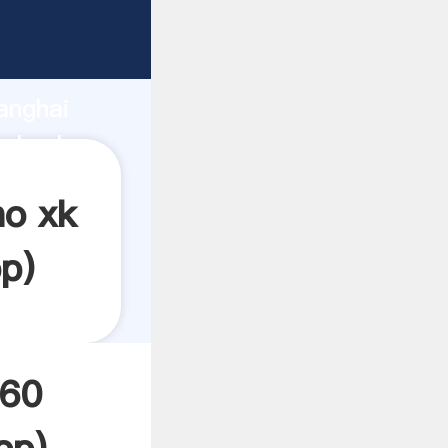
rrando
anghai
el valor
no xk
p
)
560