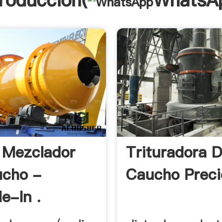
troducción(
WhatsA
 Mezclador
Trituradora 
ucho -
Caucho Preci
e-In .