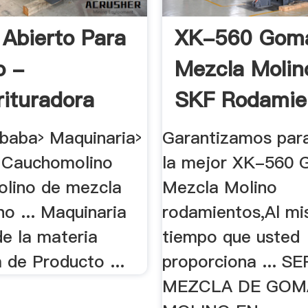
 Abierto Para
XK-560 Gom
o -
Mezcla Molin
rituradora
SKF Rodamie
.
ibaba› Maquinaria›
Garantizamos para
y Cauchomolino
la mejor XK-560
olino de mezcla
Mezcla Molino
o ... Maquinaria
rodamientos,Al m
e la materia
tiempo que usted
 de Producto ...
proporciona ... S
MEZCLA DE GOM