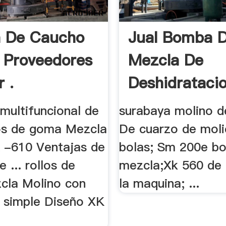
a De Caucho
Jual Bomba 
e Proveedores
Mezcla De
 .
Deshidrataci
multifuncional de
surabaya molino de
los de goma Mezcla
De cuarzo de mol
 -610 Ventajas de
bolas; Sm 200e b
 ... rollos de
mezcla;Xk 560 de
cla Molino con
la maquina; ...
a simple Diseño XK