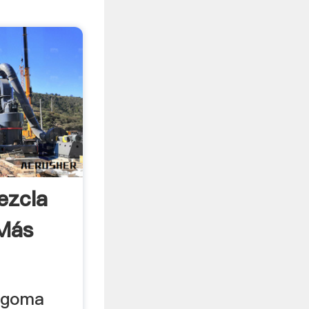
ezcla
 Más
 goma