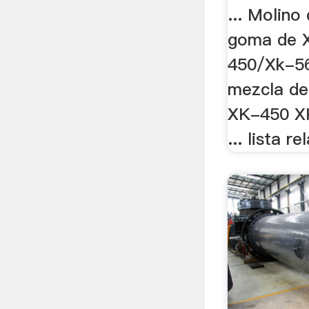
... Molino
goma de 
450/Xk-56
mezcla d
XK-450 XK
... lista r