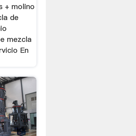
s + molino
cla de
io
de mezcla
rvicio En