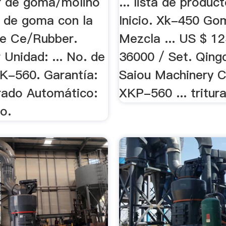
r de goma/molino
... lista de produc
 de goma con la
Inicio. Xk-450 Go
e Ce/Rubber.
Mezcla ... US $ 1
 Unidad: ... No. de
36000 / Set. Qing
K-560. Garantía:
Saiou Machinery C
rado Automático:
XKP-560 ... tritura
o.