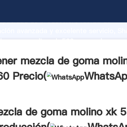
de goma molino xk 560 fabricante Aga
apacidad de producción, fuerza de
ación avanzada y excelente servicio, Sh
de goma molino xk 560 proveedor crea 
 valores a todos los clientes.
ner mezcla de goma moli
60 Precio(
WhatsAp
zcla de goma molino xk 