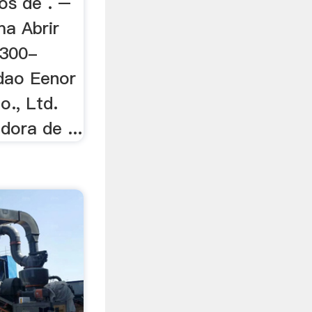
tos de . –
ma Abrir
2300-
dao Eenor
o., Ltd.
dora de ...