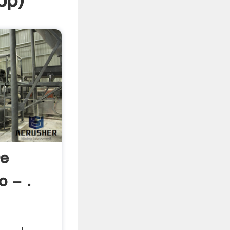
pp
)
De
o - .