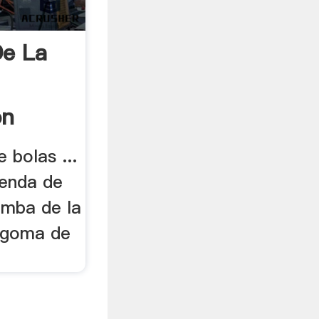
De La
on
 bolas ...
ienda de
omba de la
 goma de