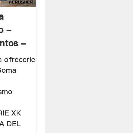
a
o -
ntos -
 ofrecerle
 Goma
ismo
ERIE XK
A DEL