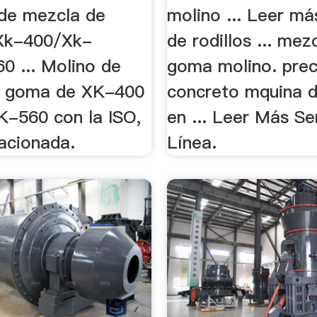
 de mezcla de
molino ... Leer má
Xk-400/Xk-
de rodillos ... mez
0 ... Molino de
goma molino. prec
e goma de XK-400
concreto mquina 
-560 con la ISO,
en ... Leer Más Se
elacionada.
Línea.