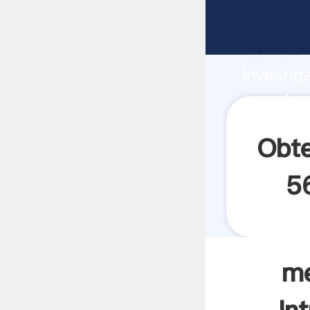
mezcla 
fuerte c
investig
mezcla 
y aporta
Obte
5
me