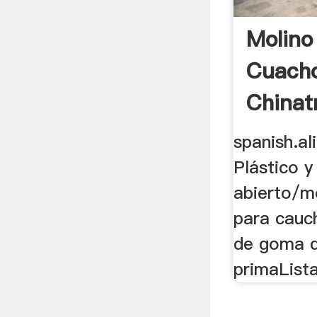
Molino
Cuach
Chinat
spanish.al
Plástico 
abierto/m
para cauch
de goma d
primaLista