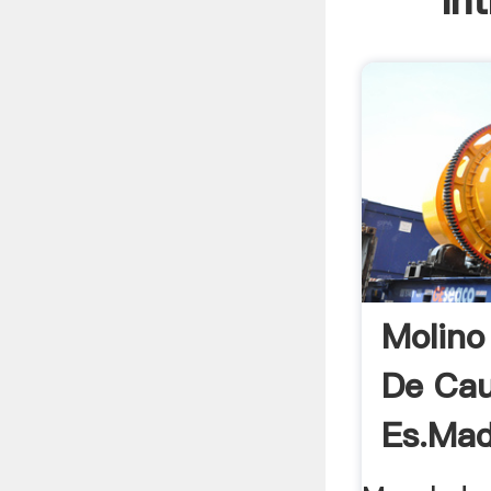
In
Molino
De Ca
Es.mad