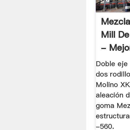
Mezcl
Mill D
- Mejor
Doble eje 
dos rodil
Molino XK
aleación de
goma Mez
estructur
-560.