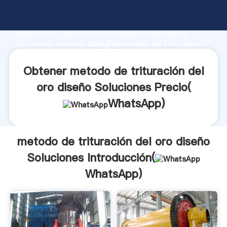
metodo de trituración del oro diseño Soluciones
fabricante Agarrando fuerte capacidad de
producción, fuerza de investigación avanzada y
excelente servicio, Shanghai metodo de trituración
del oro diseño Soluciones proveedor crea el valor y
aporta valores a todos los clientes.
Obtener metodo de trituración del
oro diseño Soluciones Precio(
WhatsApp
)
metodo de trituración del oro diseño
Soluciones Introducción(
WhatsApp
)