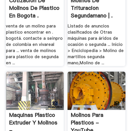
Cotizacion De
Molinos De
Molinos De Plastico
Trituracion
En Bogota .
Segundamano | .
venta de un molino para
Listado de anuncios
plastico encontrar en .
clasificados de Otras
bogotá. contacte a seinpro
máquinas para áridos de
de colombia en vivareal
ocasión o segunda ... Inicio
para ... venta de molinos
> Enciclopedia > Molino de
para plastico de segunda
martillos segunda
en ...
mano,Molino de ...
Maquinas Plastico
Molinos Para
Extruder Y Molinos
Plasticos -
- .
YouTube