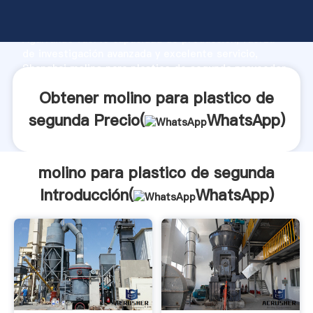
molino para plastico de segunda fabricante
Agarrando fuerte capacidad de producción, fuerza
de investigación avanzada y excelente servicio,
Shanghai molino para plastico de segunda proveedor
crea el valor y aporta valores a todos los clientes.
Obtener molino para plastico de
segunda Precio(
WhatsApp
)
molino para plastico de segunda
Introducción(
WhatsApp
)