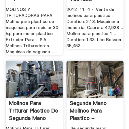
MOLINOS Y
2012-11-4 · Venta de
TRITURADORAS PARA
molinos para plastico -
Molino para plastico de
Duration: 2:18. Maquinaria
maquinas para reciclar 30
Industrial Cabrera 42,928 ...
h.p para moler plastico
Molino para plastico 1 -
Extruder Para ... S.A.
Duration: 1:33. Leo Besson
Molinos Trituradores
35,453 ...
Maquinas de segunda ...
Molinos Para
Segunda Mano
Triturar Plastico De
Molinos Para
Segunda Mano
Plastico -
Trituradora .
Molinos Para Triturar
... de segunda mano