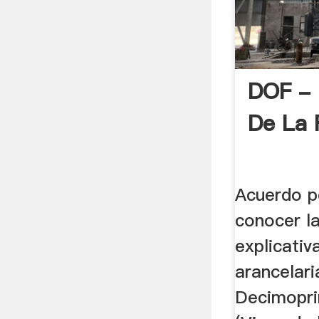
DOF - D
De La 
Acuerdo p
conocer l
explicativ
arancelari
Decimopri