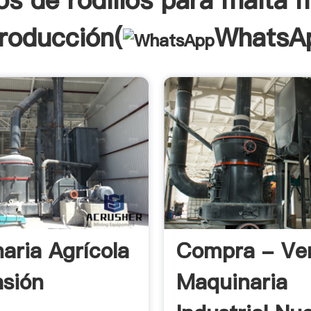
os de rodillos para malta 
troducción(
WhatsA
aria Agrícola
Compra - Ve
sión
Maquinaria