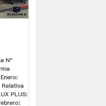
a Nº
orma
 Enero:
 Relativa
ALUX PLUS:
ebrero: