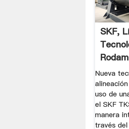
SKF, L
Tecnol
Rodam
Nueva tec
alineación
uso de una
el SKF TK
manera int
través de