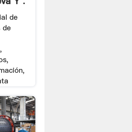
eva Y .
ial de
s de
,
os,
mación,
nta