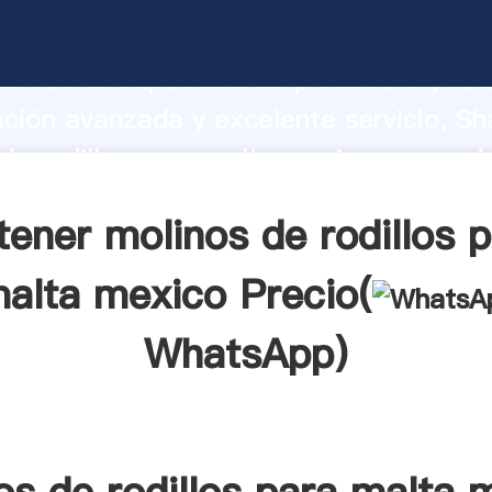
de rodillos para malta mexico fabrican
o fuerte capacidad de producción, fue
ación avanzada y excelente servicio, Sh
de rodillos para malta mexico proveed
 y aporta valores a todos los clientes.
ener molinos de rodillos 
alta mexico Precio(
WhatsApp
)