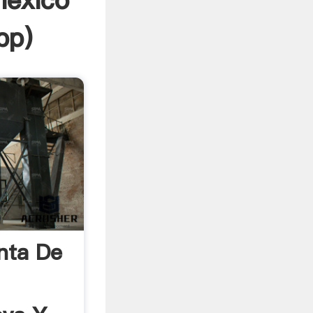
mexico
pp
)
nta De