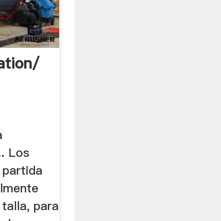
ation/
a
.. Los
 partida
palmente
talla, para