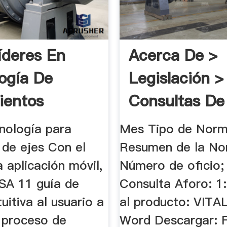
íderes En
Acerca De >
ogía De
Legislación >
ientos
Consultas De
Clasificación
nología para
Mes Tipo de Norm
 de ejes Con el
Resumen de la N
 aplicación móvil,
Número de oficio;
SA 11 guía de
Consulta Aforo: 1:
uitiva al usuario a
al producto: VIT
l proceso de
Word Descargar: F