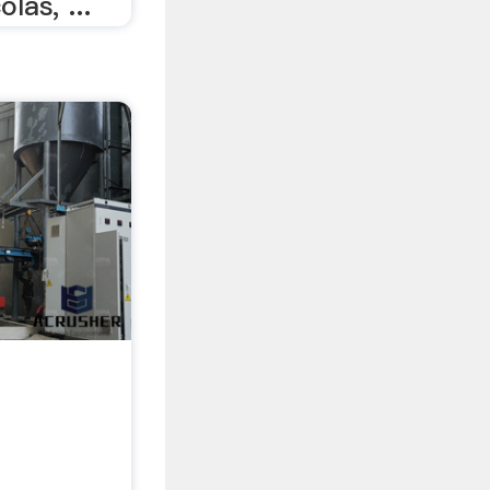
las, ...