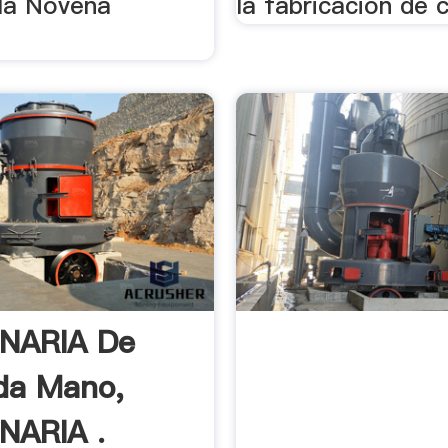
 la Novena
la fabricación de co
NARIA De
da Mano,
NARIA .