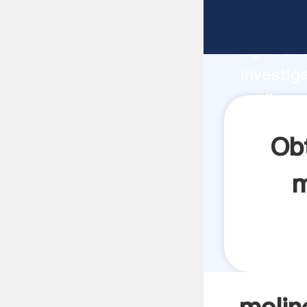
molinos 
Agarrand
investig
molinos 
el valor
Obt
m