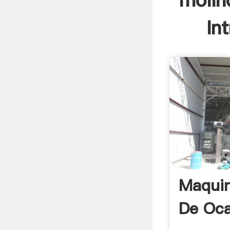
molin
In
Maquin
De Oca