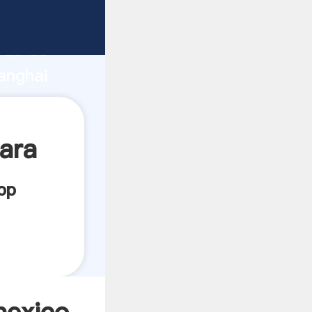
te
rza de
anghai
or crea
para