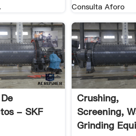
.
Consulta Aforo
 De
Crushing,
tos - SKF
Screening, W
Grinding Equ