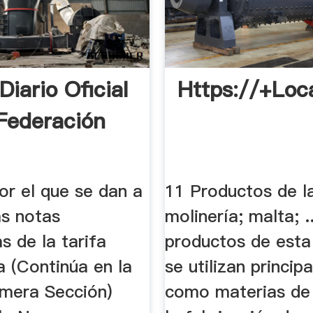
iario Oficial
Https://+loc
Federación
or el que se dan a
11 Productos de l
as notas
molinería; malta; .
as de la tarifa
productos de esta
a (Continúa en la
se utilizan princi
mera Sección)
como materias de 