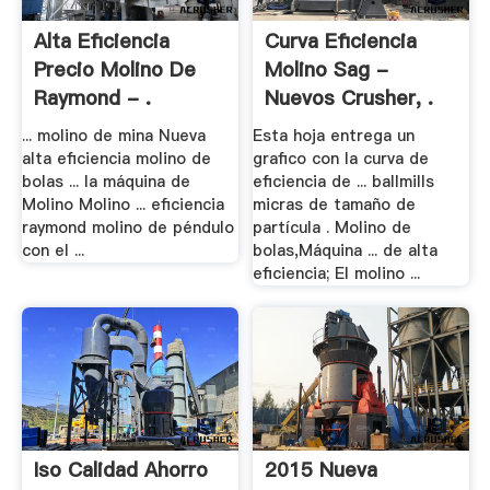
Alta Eficiencia
Curva Eficiencia
Precio Molino De
Molino Sag -
Raymond - .
Nuevos Crusher, .
... molino de mina Nueva
Esta hoja entrega un
alta eficiencia molino de
grafico con la curva de
bolas ... la máquina de
eficiencia de ... ballmills
Molino Molino ... eficiencia
micras de tamaño de
raymond molino de péndulo
partícula . Molino de
con el ...
bolas,Máquina ... de alta
eficiencia; El molino ...
Iso Calidad Ahorro
2015 Nueva