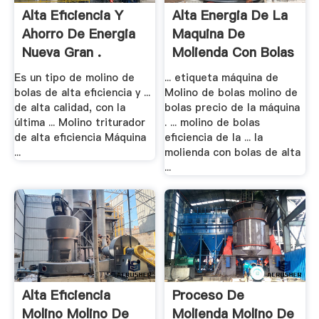
Alta Eficiencia Y
Alta Energia De La
Ahorro De Energia
Maquina De
Nueva Gran .
Molienda Con Bolas
.
Es un tipo de molino de
... etiqueta máquina de
bolas de alta eficiencia y ...
Molino de bolas molino de
de alta calidad, con la
bolas precio de la máquina
última ... Molino triturador
. ... molino de bolas
de alta eficiencia Máquina
eficiencia de la ... la
...
molienda con bolas de alta
...
Alta Eficiencia
Proceso De
Molino Molino De
Molienda Molino De