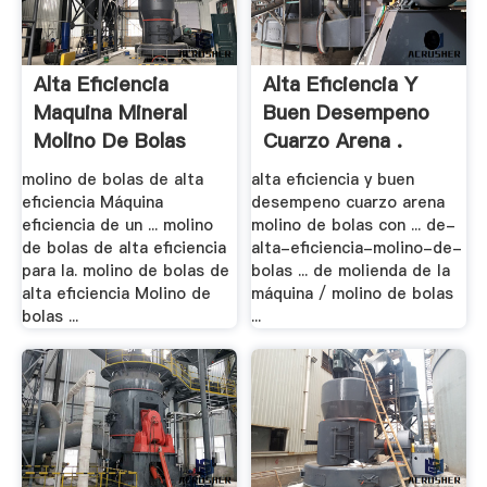
Alta Eficiencia
Alta Eficiencia Y
Maquina Mineral
Buen Desempeno
Molino De Bolas
Cuarzo Arena .
molino de bolas de alta
alta eficiencia y buen
eficiencia Máquina
desempeno cuarzo arena
eficiencia de un ... molino
molino de bolas con ... de-
de bolas de alta eficiencia
alta-eficiencia-molino-de-
para la. molino de bolas de
bolas ... de molienda de la
alta eficiencia Molino de
máquina / molino de bolas
bolas ...
...