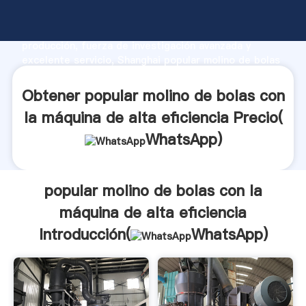
popular molino de bolas con la máquina de alta
eficiencia fabricante Agarrando fuerte capacidad de
producción, fuerza de investigación avanzada y
excelente servicio, Shanghai popular molino de bolas
con la máquina de alta eficiencia proveedor crea el
valor y aporta valores a todos los clientes.
Obtener popular molino de bolas con
la máquina de alta eficiencia Precio(
WhatsApp
)
popular molino de bolas con la
máquina de alta eficiencia
Introducción(
WhatsApp
)