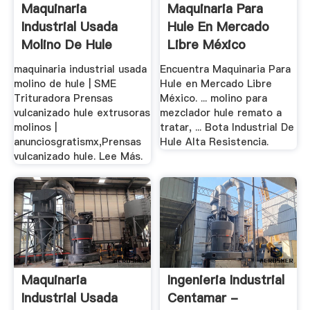
Maquinaria
Maquinaria Para
Industrial Usada
Hule En Mercado
Molino De Hule
Libre México
maquinaria industrial usada
Encuentra Maquinaria Para
molino de hule | SME
Hule en Mercado Libre
Trituradora Prensas
México. ... molino para
vulcanizado hule extrusoras
mezclador hule remato a
molinos |
tratar, ... Bota Industrial De
anunciosgratismx,Prensas
Hule Alta Resistencia.
vulcanizado hule. Lee Más.
Maquinaria
Ingenieria Industrial
Industrial Usada
Centamar -