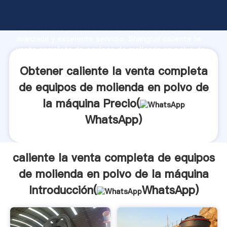
caliente la venta completa de equipos de molienda
en polvo de la máquina fabricante Agarrando fuerte
capacidad de producción, fuerza de investigación
avanzada y excelente servicio, Shanghai caliente la
venta completa de equipos de molienda en polvo de
la máquina proveedor crea el valor y aporta valores a
Obtener caliente la venta completa
todos los clientes.
de equipos de molienda en polvo de
la máquina Precio(
WhatsApp
)
caliente la venta completa de equipos
de molienda en polvo de la máquina
Introducción(
WhatsApp
)