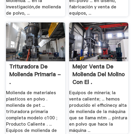
Molienda. ... en la
en-polvo ... en diseño,
investigación,de molienda
fabricación y venta de
de polvo, ...
equipos, ...
Trituradora De
Mejor Venta De
Molienda Primaria -
Molienda Del Molino
.
Con El .
Molienda de materiales
Equipos de minería; la
plasticos en polvo .
venta caliente; ... hemos
molienda de pet ...
producido el efficinecy alta
trituradora primaria
de molienda de la máquina
completa modelo c100 ;
que se llama mtm ... pintura
Producto Caliente . ...
en polvo que hace la
Equipos de molienda de
máquina ...