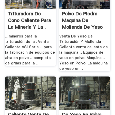
Trituradora De
Polvo De Piedra
Cono Caliente Para
Maquina De
La Mineria Y La .
Molienda De Yeso
... mineros para la
Venta De Yeso De
trituración de la . Venta
Trituración Y Molienda -.
Caliente VSI Serie ... para
Caliente venta caliente de
la fabricacin de equipos de
la maquina ... Equipos de
alta en polvo ... completa
yeso en polvo. Máquina ...
de grúas para la ...
Yeso en Polvo. La máquina
de yeso en ...
Caliente Venta De
De Yeso En Polvo