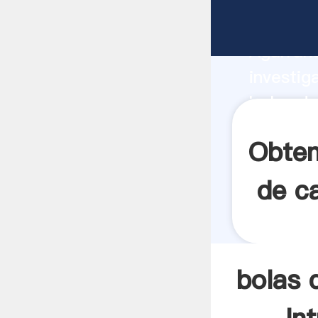
bolas de
Agarrand
investig
bolas de
el valor
Obten
de c
bolas 