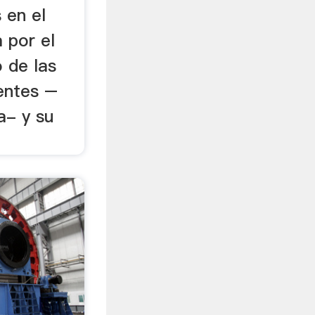
 en el
 por el
 de las
entes –
a- y su