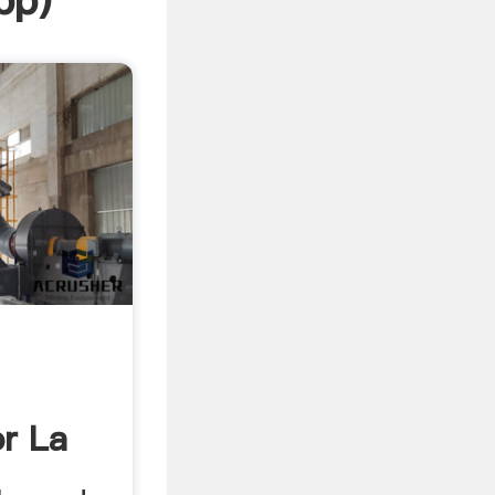
pp
)
r La