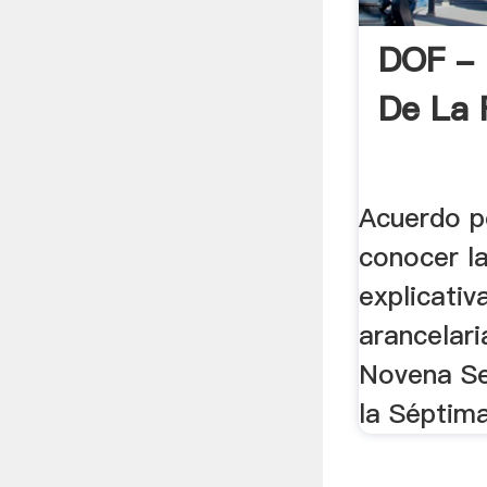
DOF - D
De La 
Acuerdo p
conocer l
explicativ
arancelari
Novena Se
la Séptim