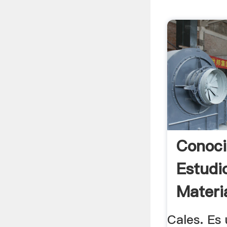
Conoci
Estudi
Materi
...
Cales. Es