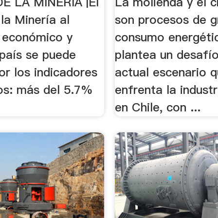
E LA MINERIA |El
La molienda y el 
la Minería al
son procesos de g
o económico y
consumo energétic
 país se puede
plantea un desafío
or los indicadores
actual escenario 
s: más del 5.7%
enfrenta la indust
en Chile, con ...