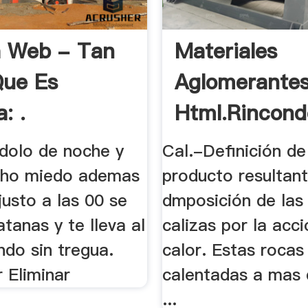
a Web - Tan
Materiales
Que Es
Aglomerantes
: .
Html.rincond
ndolo de noche y
Cal.-Definición de
cho miedo ademas
producto resultant
 justo a las 00 se
dmposición de las
tanas y te lleva al
calizas por la acci
ndo sin tregua.
calor. Estas rocas
 Eliminar
calentadas a mas 
...