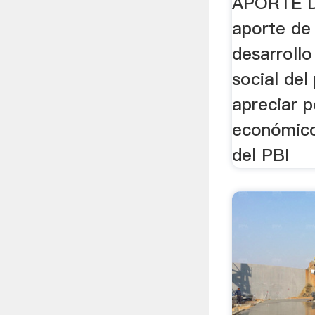
APORTE D
aporte de 
desarroll
social del
apreciar p
económico
del PBI