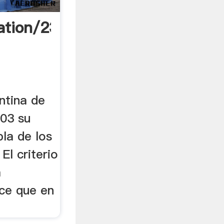
ation/23.322081,
ntina de
003 su
bla de los
El criterio
a
ece que en