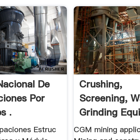
Nacional De
Crushing,
iones Por
Screening, W
s .
Grinding Equ
.
upaciones Estruc
CGM mining applic