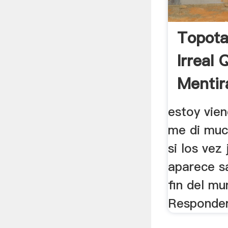
Topot
Irreal 
Mentira
estoy vie
me di mu
si los vez
aparece sa
fin del mu
Responder