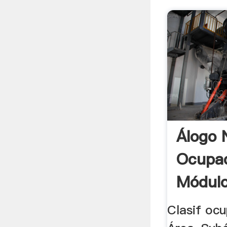
Álogo 
Ocupac
Módulo
Clasif oc