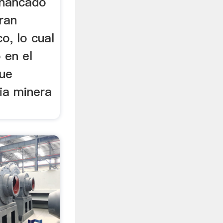
chancado
ran
o, lo cual
 en el
que
ria minera