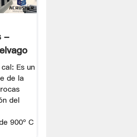
 -
elvago
 cal: Es un
e de la
 rocas
ón del
de 900º C