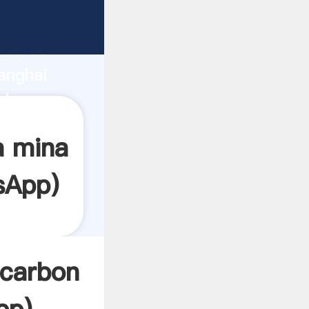
ante
rza de
anghai
edor crea
a mina
sApp
)
 carbon