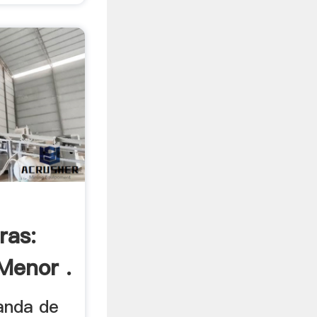
ras:
Menor .
anda de