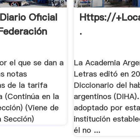
iario Oficial
Https://+Loc
Federación
.
or el que se dan a
La Academia Arge
as notas
Letras editó en 2
as de la tarifa
Diccionario del ha
a (Continúa en la
argentinos (DIHA). 
cción) (Viene de
adoptado por est
a Sección)
institución establ
él no ...