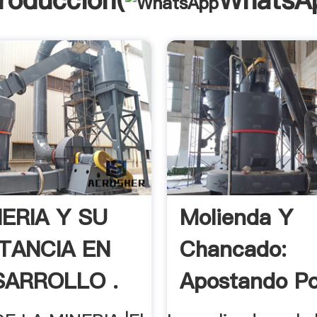
troducción(
WhatsA
NERIA Y SU
Molienda Y
TANCIA EN
Chancado:
SARROLLO .
Apostando Po
Eficiencia .