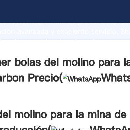
l molino para la mina de carbon fabric
o fuerte capacidad de producción, fue
ación avanzada y excelente servicio, Sh
l molino para la mina de carbon prove
 y aporta valores a todos los clientes.
er bolas del molino para l
arbon Precio(
What
del molino para la mina de