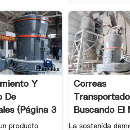
miento Y
Correas
o De
Transportado
ales (página 3
Buscando El 
 un producto
La sostenida dem