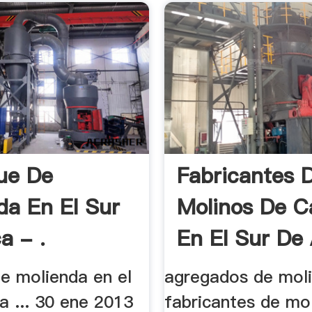
ue De
Fabricantes 
da En El Sur
Molinos De C
a - .
En El Sur De 
de molienda en el
agregados de mol
ca ... 30 ene 2013
fabricantes de mo