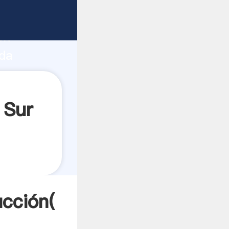
 fuerte
ón
nda
a
 Sur
ucción(