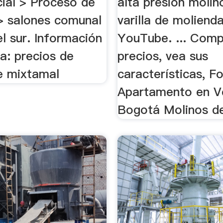
cial > Proceso de
alta presion molin
> salones comunal
varilla de moliend
l sur. Información
YouTube. ... Com
a: precios de
precios, vea sus
e mixtamal
características, F
Apartamento en V
Bogotá Molinos de