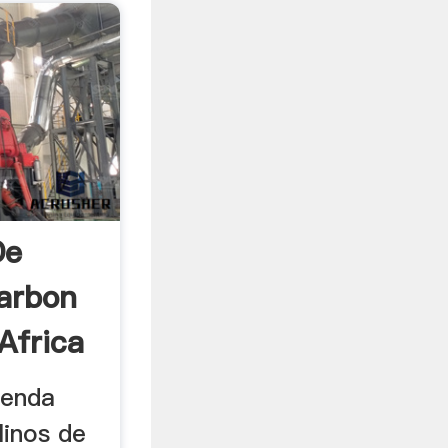
De
arbon
Africa
ienda
linos de