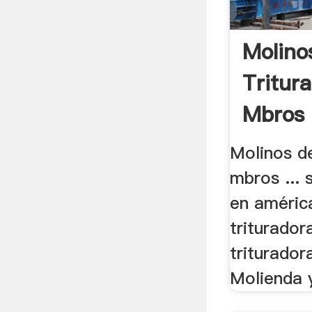
Molino
Tritur
Mbros |
Molinos d
mbros ...
en américa
triturador
triturador
Molienda y