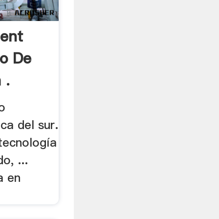
ment
no De
 .
o
ca del sur.
 tecnología
, ...
a en