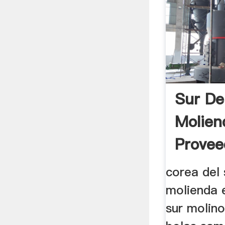
Sur De
Molien
Provee
Com
corea del 
molienda 
sur molin