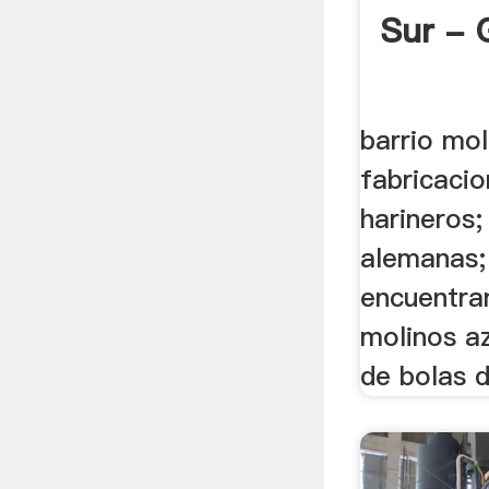
Sur - 
barrio moli
fabricaci
harineros;
alemanas;
encuentran
molinos a
de bolas d