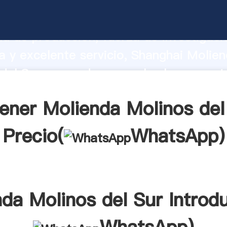
 Molinos del Sur fabricante Agarrando
d de producción, fuerza de investigaci
 y excelente servicio, Shanghai Molie
del Sur proveedor crea el valor y aport
a todos los clientes.
ener Molienda Molinos del
Precio(
WhatsApp
)
da Molinos del Sur Introd