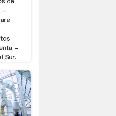
os de
a -
pare
otos
enta -
l Sur.