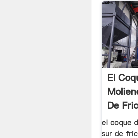
El Coq
Molien
De Fric
el coque 
sur de fri