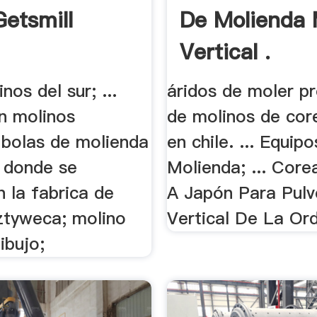
Getsmill
De Molienda 
Vertical .
nos del sur; ...
áridos de moler p
on molinos
de molinos de core
 bolas de molienda
en chile. ... Equip
 donde se
Molienda; ... Core
 la fabrica de
A Japón Para Pulv
ztyweca; molino
Vertical De La Or
ibujo;