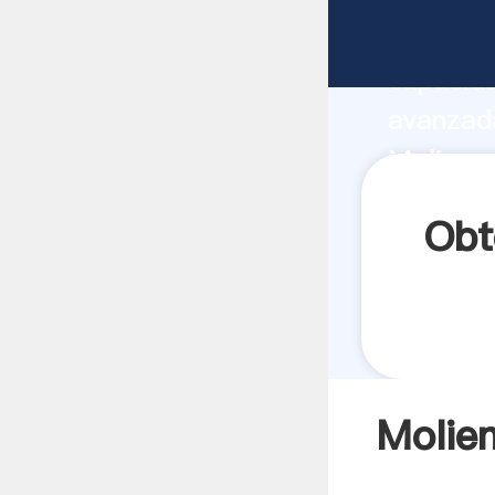
Molienda
capacida
avanzada
Molinos 
valores 
Obt
Molien