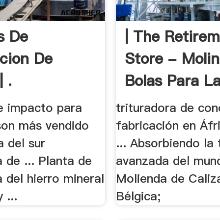
s De
| The Retire
acion De
Store - Moli
 .
Bolas Para La
e impacto para
trituradora de con
 son más vendido
fabricación en Áfri
 del sur
... Absorbiendo la
a de ... Planta de
avanzada del mundo
a del hierro mineral
Molienda de Caliz
 ...
Bélgica;