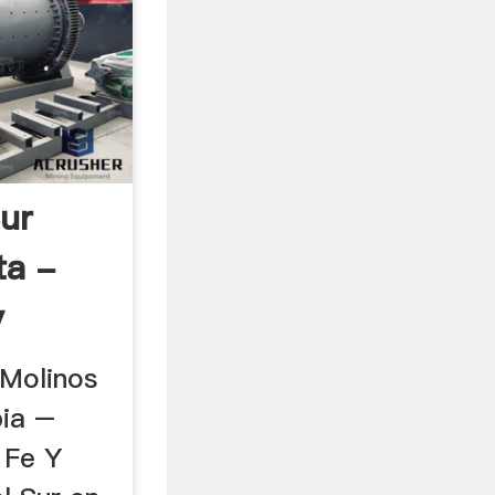
Sur
ta -
y
 Molinos
bia –
 Fe Y