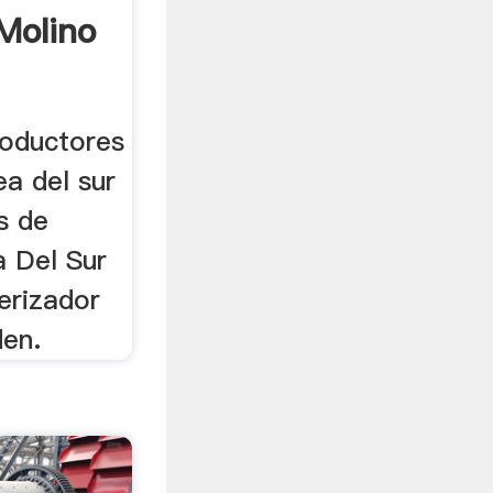
Molino
roductores
a del sur
os de
a Del Sur
erizador
den.