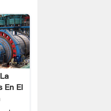
 La
s En El
a