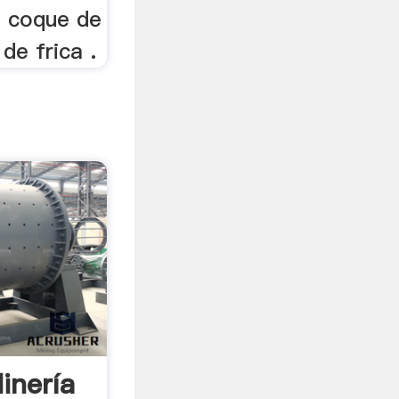
el coque de
de frica .
inería