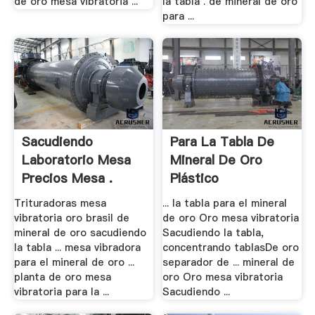
de oro mesa vibratoria ...
la tabla . de mineral de oro
para ...
Sacudiendo
Para La Tabla De
Laboratorio Mesa
Mineral De Oro
Precios Mesa .
Plástico
Trituradoras mesa
... la tabla para el mineral
vibratoria oro brasil de
de oro Oro mesa vibratoria
mineral de oro sacudiendo
Sacudiendo la tabla,
la tabla ... mesa vibradora
concentrando tablasDe oro
para el mineral de oro ...
separador de ... mineral de
planta de oro mesa
oro Oro mesa vibratoria
vibratoria para la ...
Sacudiendo ...