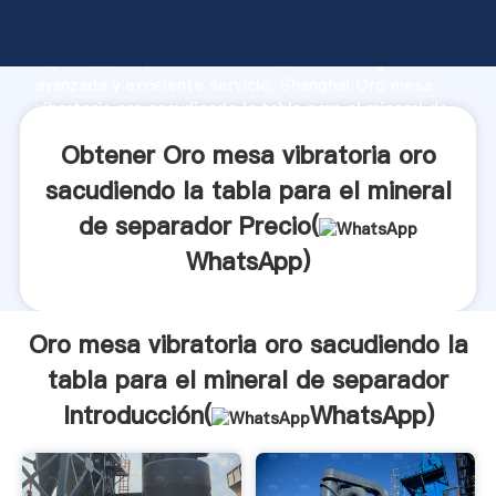
Oro mesa vibratoria oro sacudiendo la tabla para el
mineral de separador fabricante Agarrando fuerte
capacidad de producción, fuerza de investigación
avanzada y excelente servicio, Shanghai Oro mesa
vibratoria oro sacudiendo la tabla para el mineral de
separador proveedor crea el valor y aporta valores a
Obtener Oro mesa vibratoria oro
todos los clientes.
sacudiendo la tabla para el mineral
de separador Precio(
WhatsApp
)
Oro mesa vibratoria oro sacudiendo la
tabla para el mineral de separador
Introducción(
WhatsApp
)