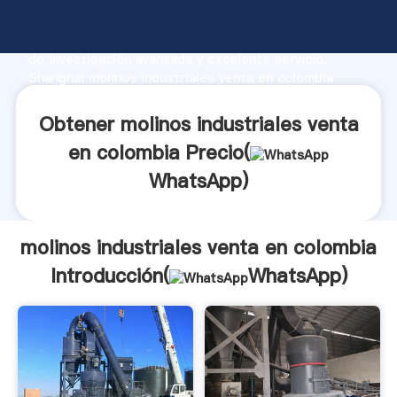
molinos industriales venta en colombia fabricante
Agarrando fuerte capacidad de producción, fuerza
de investigación avanzada y excelente servicio,
Shanghai molinos industriales venta en colombia
proveedor crea el valor y aporta valores a todos los
clientes.
Obtener molinos industriales venta
en colombia Precio(
WhatsApp
)
molinos industriales venta en colombia
Introducción(
WhatsApp
)