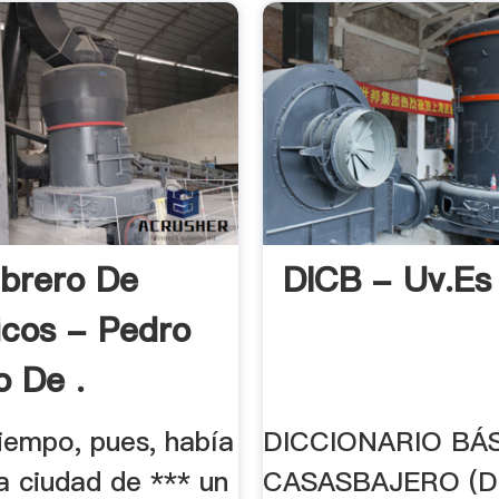
brero De
DICB - Uv.es
icos - Pedro
o De .
iempo, pues, había
DICCIONARIO BÁ
a ciudad de *** un
CASASBAJERO (D