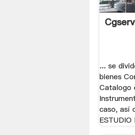
Cgserv
... se div
bienes Co
Catalogo 
Instrumenta
caso, así
ESTUDIO D