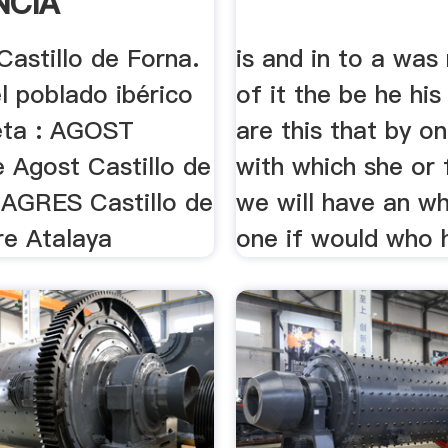
NCIA
astillo de Forna.
is and in to a was 
l poblado ibérico
of it the be he his
eta : AGOST
are this that by on
e Agost Castillo de
with which she or
: AGRES Castillo de
we will have an w
re Atalaya
one if would who h