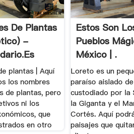
s De Plantas
Estos Son Lo
tico) -
Pueblos Mági
idario.es
México | .
e plantas | Aquí
Loreto es un peq
os los nombres
paraíso aislado d
s de plantas, pero
custodiado por la 
etivos ni los
la Giganta y el Ma
xonómicos, que
Cortés. Aquí podr
strados en otro
paisajes que quita