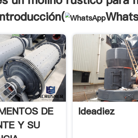
s un molino rustico para m
Introducción(
What
MENTOS DE
Ideadiez
NTE Y SU