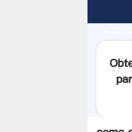
como es 
Agarrand
investig
como es 
crea el 
Obte
par