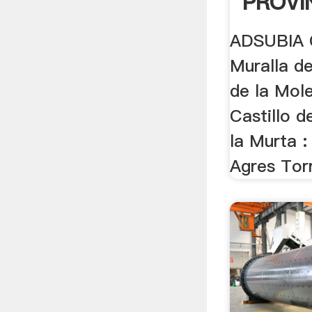
PROVI
ADSUBIA C
Muralla de
de la Mol
Castillo d
la Murta 
Agres Tor