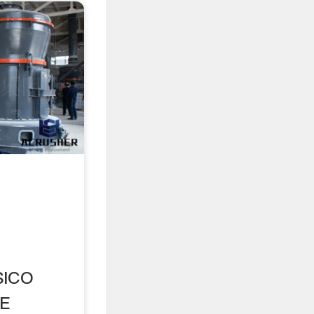
SICO
E