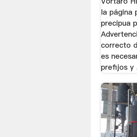
Vortaro Hi
la página p
precipua p
Advertenci
correcto d
es necesa
prefijos y .