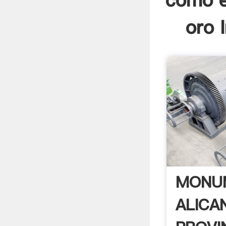
como e
oro 
MONU
ALICA