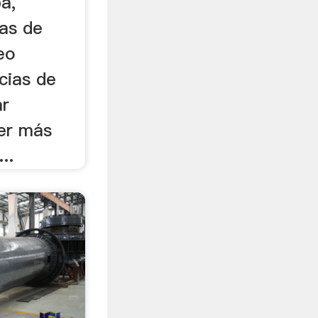
a,
ias de
eo
cias de
ar
er más
..