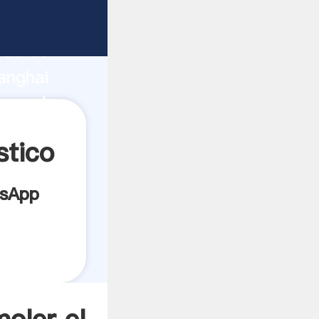
bricante
rza de
anghai
roveedor
es.
stico