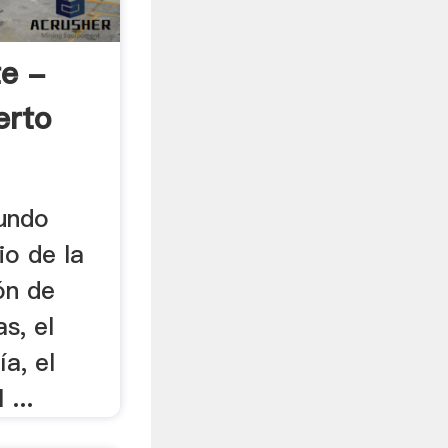
te -
erto
undo
io de la
ón de
as, el
a, el
 ...