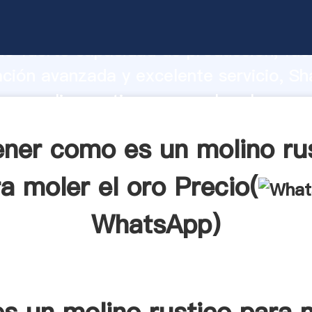
un molino rustico para moler el oro fa
o fuerte capacidad de producción, fue
ación avanzada y excelente servicio, Sh
un molino rustico para moler el oro p
valor y aporta valores a todos los client
ner como es un molino ru
a moler el oro Precio(
WhatsApp
)