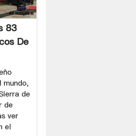
s 83
cos De
ueño
el mundo,
Sierra de
r de
ás ver
n el