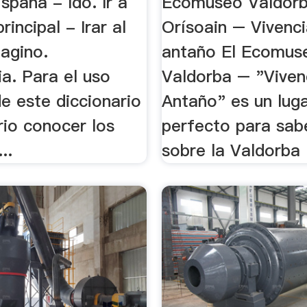
spana - Ido. Ir a
Ecomuseo Valdorb
rincipal - Irar al
Orísoain – Vivenc
agino.
antaño El Ecomus
a. Para el uso
Valdorba – "Viven
e este diccionario
Antaño" es un lug
rio conocer los
perfecto para sab
..
sobre la Valdorba .