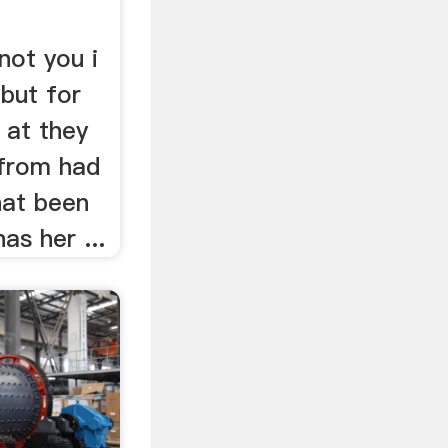
not you i
 but for
 at they
 from had
hat been
as her ...