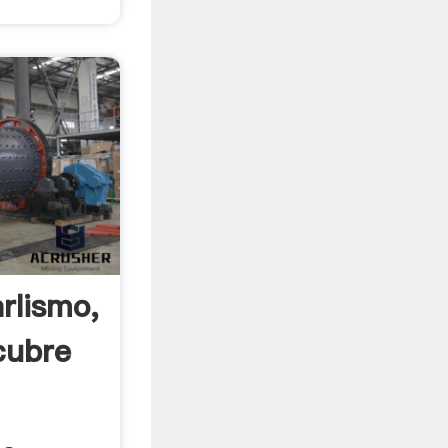
rlismo,
scubre