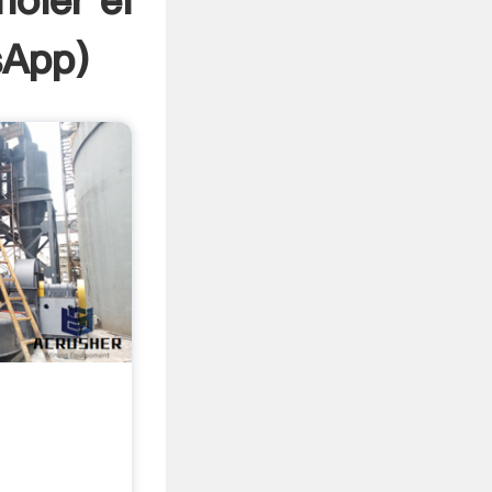
oler el
sApp
)