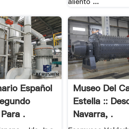
aliento ...
nario Español
Museo Del Ca
Segundo
Estella :: De
 Para .
Navarra, .