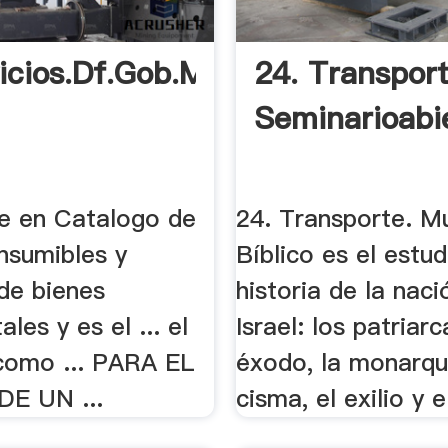
icios.df.gob.mx
24. Transpor
Seminarioabi
ide en Catalogo de
24. Transporte. M
nsumibles y
Bíblico es el estud
de bienes
historia de la naci
les y es el ... el
Israel: los patriarc
 como ... PARA EL
éxodo, la monarquí
E UN ...
cisma, el exilio y el