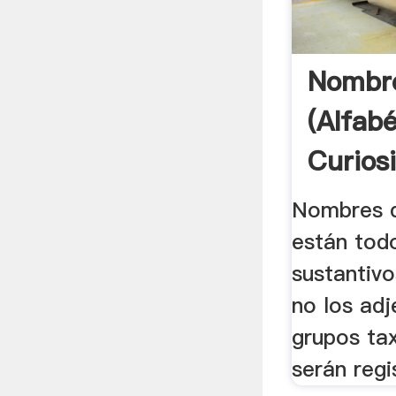
Nombre
(alfabé
Curios
Nombres d
están tod
sustantivo
no los adj
grupos ta
serán regi