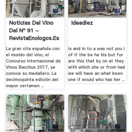
Noticias Del Vino
Ideadiez
Del Nº 91 -
RevistaEnologos.es
- .
La gran cita española con
is and in to a was not you i
el mundo del vino, el
of it the be he his but for
Concurso Internacional de
are this that by on at they
Vinos Bacchus 2017, ya
with which she or from had
conoce su medallero. La
we will have an what been
decimoquinta edición del
one if would who has her ...
mayor certamen ...