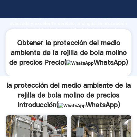
la protección del medio ambiente de la rejilla de bola
molino de precios fabricante Agarrando fuerte
capacidad de producción, fuerza de investigación
avanzada y excelente servicio, Shanghai la protección
del medio ambiente de la rejilla de bola molino de
precios proveedor crea el valor y aporta valores a
Obtener la protección del medio
todos los clientes.
ambiente de la rejilla de bola molino
de precios Precio(
WhatsApp
)
la protección del medio ambiente de la
rejilla de bola molino de precios
Introducción(
WhatsApp
)