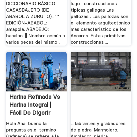
-
DICCIONARIO BÁSICO
lugo . construcciones
CASASBAJERO (DE
tipicas gallegas Las
ABABOL A ZURUTO)-1ª
pallozas . Las pallozas son
EDICIÓN-ABABOL:
el elemento arquitectonico
amapola. ABADEJO:
mas caracteristico de los
bacalao. || Nombre común a
Ancares. Estas primitivas
varios peces del mismo .
construcciones ...
Harina Refinada Vs
Harina Integral |
Fácil De Digerir
Hola Ana, bueno la
... labrantes y grabadores
pregunta es,el termino
de piedra. Marmolero.
(refinada) se refiere a la
Amolador, piedra. ...