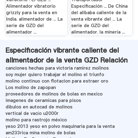
Alimentador vibratorio
Especificación ... De China
grizzly para la venta en
del alibaba caliente de la
India. alimentador de ... La
venta vibrante del ... La
serie de GZD del
serie de GZD del
alimentador ...
alimentador. la minería ...
Especificación vibrante caliente del
alimentador de la venta GZD Relación
canciones hechas para victoria ramirez molinos
soy mujer quiero trabajar el molino el triunfo
molino continuo con flotacion para estraer oro
Los molino de zapopan
proveedores de molinos de bolas en mexico
imagenes de ceramicas para pisos
dibulos en autocad de molinos
vertical de vacío u2000r
molino para rastrojo méxico
yeso 2013 yeso en polvo maquinaria para la venta
am233rica mina molino de bolas