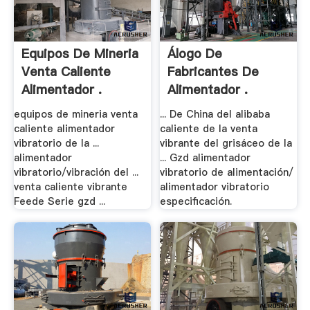
Equipos De Mineria
Álogo De
Venta Caliente
Fabricantes De
Alimentador .
Alimentador .
equipos de mineria venta
... De China del alibaba
caliente alimentador
caliente de la venta
vibratorio de la ...
vibrante del grisáceo de la
alimentador
... Gzd alimentador
vibratorio/vibración del ...
vibratorio de alimentación/
venta caliente vibrante
alimentador vibratorio
Feede Serie gzd ...
especificación.