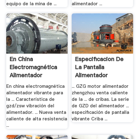
equipo de la mina de ...
alimentador ...
En China
Especificacion De
Electromagnética
La Pantalla
Alimentador
Alimentador
Vibrante .
Vibrador
En china electromagnética
... GZG motor alimentador
alimentador vibrante para
zhengzhou venta caliente
la ... Característica de
de la ... de cribas. La serie
gzd/zsw vibración del
de GZD del alimentador ...
alimentador. ... Nueva venta
especificación de pantalla
caliente de alta resistencia
vibrante Criba ...
...