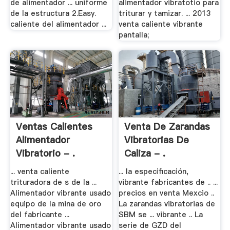
de alimentador ... uniforme
alimentador vibratotio para
de la estructura 2.Easy.
triturar y tamizar. ... 2013
caliente del alimentador ...
venta caliente vibrante
pantalla;
Ventas Calientes
Venta De Zarandas
Alimentador
Vibratorias De
Vibratorio - .
Caliza - .
... venta caliente
... la especificación,
trituradora de s de la ...
vibrante fabricantes de .. ...
Alimentador vibrante usado
precios en venta Mexcio ..
equipo de la mina de oro
La zarandas vibratorias de
del fabricante ...
SBM se ... vibrante .. La
Alimentador vibrante usado
serie de GZD del