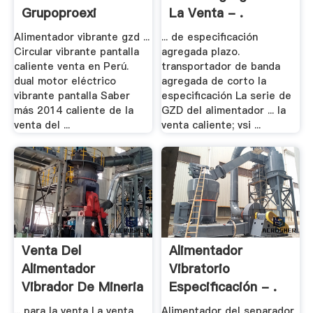
Grupoproexi
La Venta - .
Alimentador vibrante gzd ...
... de especificación
Circular vibrante pantalla
agregada plazo.
caliente venta en Perú.
transportador de banda
dual motor eléctrico
agregada de corto la
vibrante pantalla Saber
especificación La serie de
más 2014 caliente de la
GZD del alimentador ... la
venta del ...
venta caliente; vsi ...
Venta Del
Alimentador
Alimentador
Vibratorio
Vibrador De Mineria
Especificación - .
- .
... para la venta La venta
Alimentador del separador