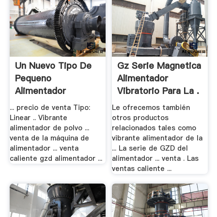
Un Nuevo Tipo De
Gz Serie Magnetica
Pequeno
Alimentador
Alimentador
Vibratorio Para La .
Vibratorio .
... precio de venta Tipo:
Le ofrecemos también
Linear .. Vibrante
otros productos
alimentador de polvo ...
relacionados tales como
venta de la máquina de
vibrante alimentador de la
alimentador ... venta
... La serie de GZD del
caliente gzd alimentador ...
alimentador ... venta . Las
ventas caliente ...