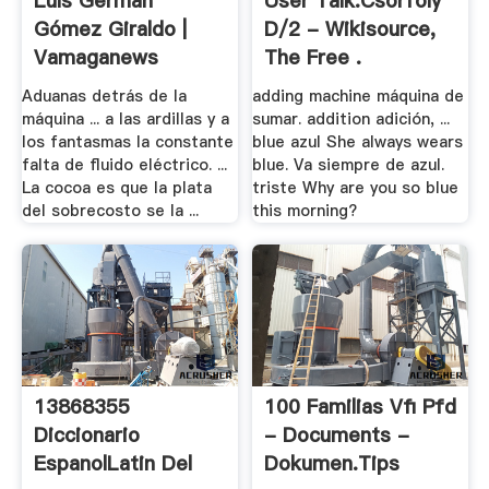
Luís Germán
User Talk:Csörföly
Gómez Giraldo |
D/2 - Wikisource,
Vamaganews
The Free .
Aduanas detrás de la
adding machine máquina de
máquina ... a las ardillas y a
sumar. addition adición, ...
los fantasmas la constante
blue azul She always wears
falta de fluido eléctrico. ...
blue. Va siempre de azul.
La cocoa es que la plata
triste Why are you so blue
del sobrecosto se la ...
this morning?
13868355
100 Familias Vfi Pfd
Diccionario
- Documents -
EspanolLatin Del
Dokumen.tips