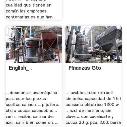
cualidad que tienen en
común las empresas
centenarias es que han .
English_ .
Finanzas Gto
... desmontar una máquina
... lavables tubo retráctil
para usar las piezas
sin bolsa capacidad de 1.5 l
sueltas cannon: ... pijotero.
consumo eléctrico 1300 w
chulo cocoa: cacaobble: ...
... azul de metileno, sin
venir. recibir. salirse de.
clave ... con cacahuate y
azul. salir bien come on: ...
cocoa 30 g: pza: 2.00: barra