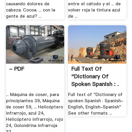
causando dolores de
entre el cátodo y el ... de
cabeza. Cocoa. ... con la
volver roja la tintura azul
gente de azul? ...
de ...
- PDF
Full Text Of
"Dictionary Of
Spoken Spanish : .
... Máquina de coser, para
Full text of "Dictionary of
principiantes 39, Máquina
spoken Spanish : Spanish-
de coser 59, ... Helicóptero
English, English-Spanish"
infrarrojo, azul 24,
See other formats ...
Helicóptero infrarrojo, rojo
24, Golondrina infrarroja
32, ...