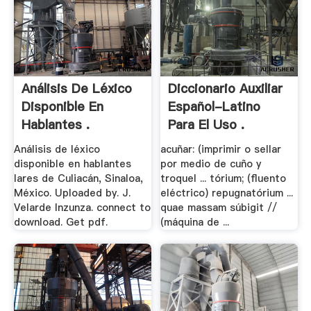
Análisis De Léxico
Diccionario Auxiliar
Disponible En
Español-Latino
Hablantes .
Para El Uso .
Análisis de léxico
acuñar: (imprimir o sellar
disponible en hablantes
por medio de cuño y
lares de Culiacán, Sinaloa,
troquel ... tórium; (fluento
México. Uploaded by. J.
eléctrico) repugnatórium ...
Velarde Inzunza. connect to
quae massam súbigit //
download. Get pdf.
(máquina de ...