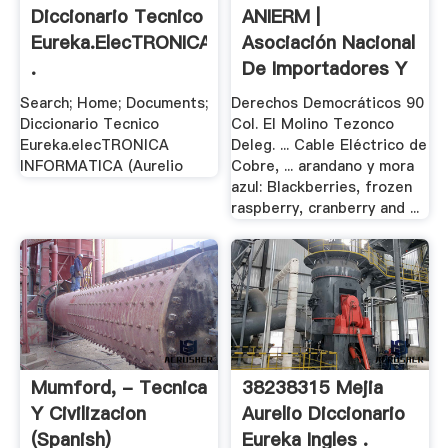
Diccionario Tecnico
ANIERM |
Eureka.elecTRONICA
Asociación Nacional
.
De Importadores Y
...
Search; Home; Documents;
Derechos Democráticos 90
Diccionario Tecnico
Col. El Molino Tezonco
Eureka.elecTRONICA
Deleg. ... Cable Eléctrico de
INFORMATICA (Aurelio
Cobre, ... arandano y mora
azul: Blackberries, frozen
raspberry, cranberry and ...
Mumford, - Tecnica
38238315 Mejia
Y Civilizacion
Aurelio Diccionario
(Spanish)
Eureka Ingles .