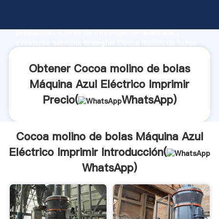
Cocoa molino de bolas Máquina Azul Eléctrico
Imprimir fabricante Agarrando fuerte capacidad de
producción, fuerza de investigación avanzada y
excelente servicio, Shanghai Cocoa molino de bolas
Máquina Azul Eléctrico Imprimir proveedor crea el
valor y aporta valores a todos los clientes.
Obtener Cocoa molino de bolas
Máquina Azul Eléctrico Imprimir
Precio(
WhatsApp
)
Cocoa molino de bolas Máquina Azul
Eléctrico Imprimir Introducción(
WhatsApp
)