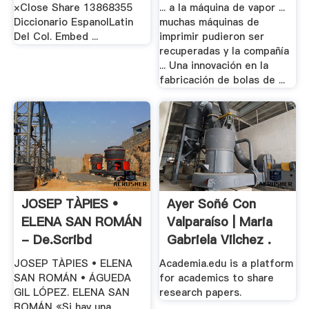
Col - .
×Close Share 13868355
... a la máquina de vapor ...
Diccionario EspanolLatin
muchas máquinas de
Del Col. Embed ...
imprimir pudieron ser
recuperadas y la compañía
... Una innovación en la
fabricación de bolas de ...
JOSEP TÀPIES •
Ayer Soñé Con
ELENA SAN ROMÁN
Valparaíso | Maria
- De.scribd
Gabriela Vilchez .
JOSEP TÀPIES • ELENA
Academia.edu is a platform
SAN ROMÁN • ÁGUEDA
for academics to share
GIL LÓPEZ. ELENA SAN
research papers.
ROMÁN «Si hay una