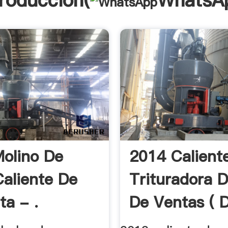
troducción(
WhatsA
olino De
2014 Calient
Caliente De
Trituradora 
ta - .
De Ventas ( D