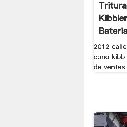
Tritur
Kibble
Bateri
2012 cali
cono kibbl
de ventas 