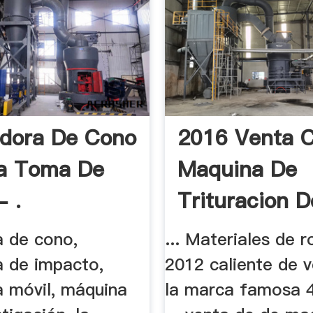
adora De Cono
2016 Venta C
La Toma De
Maquina De
- .
Trituracion D
a de cono,
... Materiales de r
a de impacto,
2012 caliente de 
a móvil, máquina
la marca famosa 4