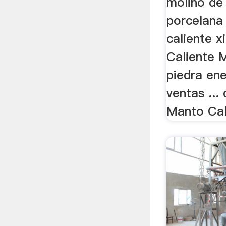
molino de
porcelana
caliente x
Caliente M
piedra en
ventas ...
Manto Cali