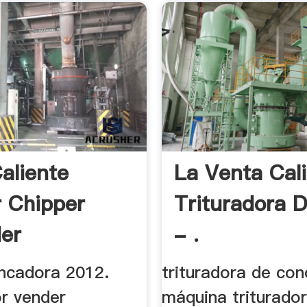
aliente
La Venta Cal
 Chipper
Trituradora 
er
- .
ncadora 2012.
trituradora de con
r vender
máquina triturado