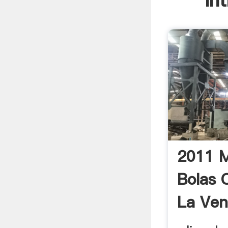
In
2011 M
Bolas 
La Ven