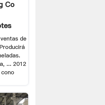
g Co
tes
 ventas de
Producirá
neladas.
a, ... 2012
s cono