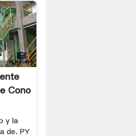
iente
De Cono
o y la
ra de. PY