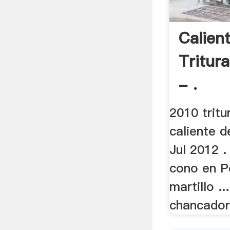
Calien
Tritur
- .
2010 trit
caliente d
Jul 2012 .
cono en P
martillo .
chancador