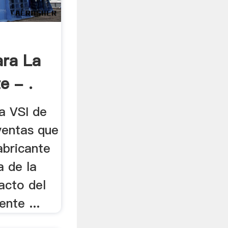
ra La
e - .
a VSI de
 ventas que
abricante
a de la
acto del
ente ...