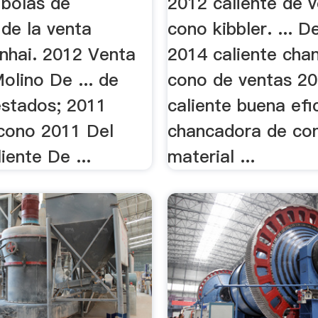
 bolas de
2012 caliente de 
 de la venta
cono kibbler. ... D
inhai. 2012 Venta
2014 caliente cha
olino De ... de
cono de ventas 20
estados; 2011
caliente buena efi
 cono 2011 Del
chancadora de co
ente De ...
material ...