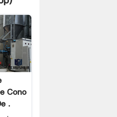
pp
)
e
De Cono
e .