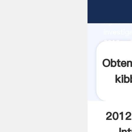
2012 cal
Agarrand
investig
2012 cal
valor y 
Obten
kib
2012 