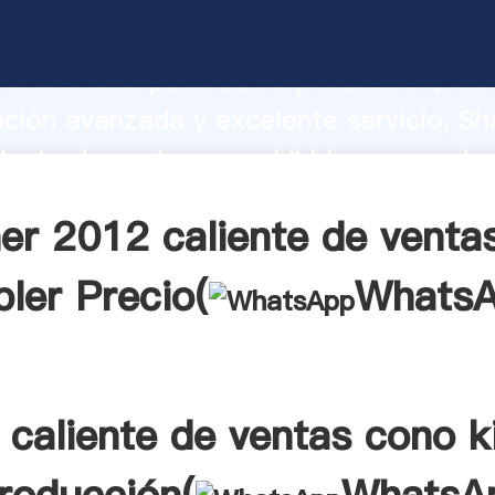
iente de ventas cono kibbler fabricant
o fuerte capacidad de producción, fue
ación avanzada y excelente servicio, Sh
iente de ventas cono kibbler proveedor
aporta valores a todos los clientes.
er 2012 caliente de venta
bler Precio(
Whats
caliente de ventas cono k