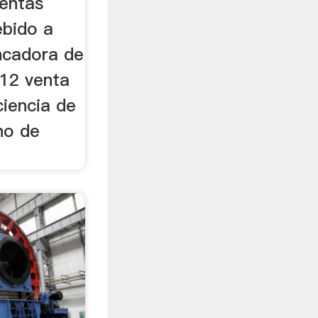
ventas
ebido a
ncadora de
12 venta
ciencia de
no de