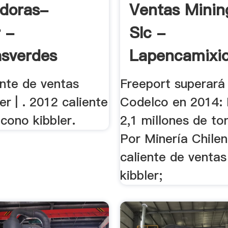
adoras-
Ventas Minin
r -
Slc -
asverdes
Lapencamixio
ente de ventas
Freeport superará
er | . 2012 caliente
Codelco en 2014: 
cono kibbler.
2,1 millones de to
Por Minería Chilen
caliente de venta
kibbler;