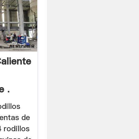
aliente
e .
odillos
ventas de
 rodillos