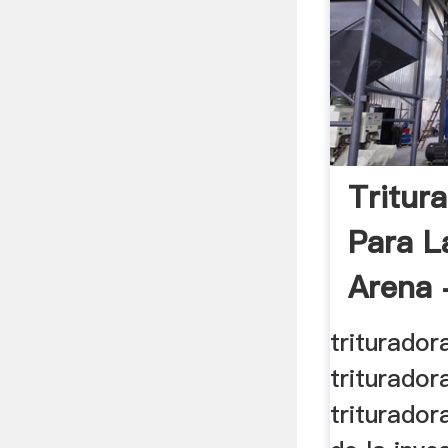
Tritur
Para 
Arena 
triturador
triturador
triturador