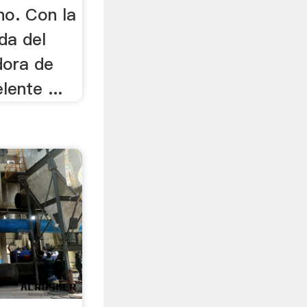
no. Con la
da del
dora de
lente ...