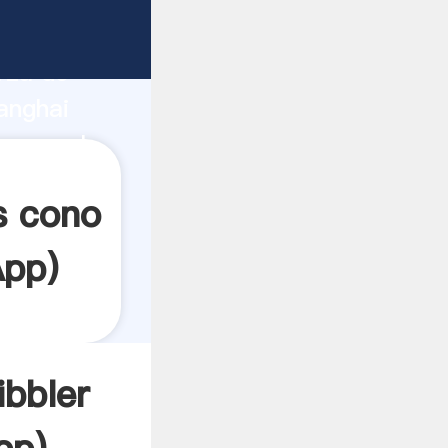
e
rza de
anghai
 crea el
s cono
App
)
ibbler