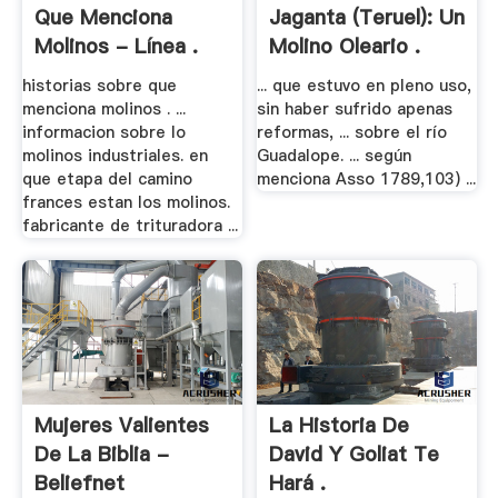
Que Menciona
Jaganta (Teruel): Un
Molinos - Línea .
Molino Oleario .
historias sobre que
... que estuvo en pleno uso,
menciona molinos . ...
sin haber sufrido apenas
informacion sobre lo
reformas, ... sobre el río
molinos industriales. en
Guadalope. ... según
que etapa del camino
menciona Asso 1789,103) ...
frances estan los molinos.
fabricante de trituradora ...
Mujeres Valientes
La Historia De
De La Biblia -
David Y Goliat Te
Beliefnet
Hará .