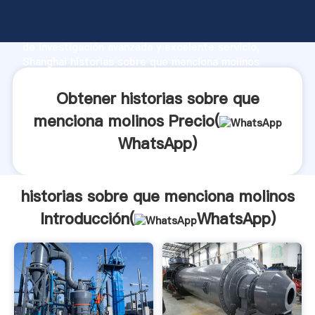
historias sobre que menciona molinos fabricante
Agarrando fuerte capacidad de producción, fuerza
de investigación avanzada y excelente servicio,
Shanghai historias sobre que menciona molinos
proveedor crea el valor y aporta valores a todos los
clientes.
Obtener historias sobre que
menciona molinos Precio(
WhatsApp
)
historias sobre que menciona molinos
Introducción(
WhatsApp
)