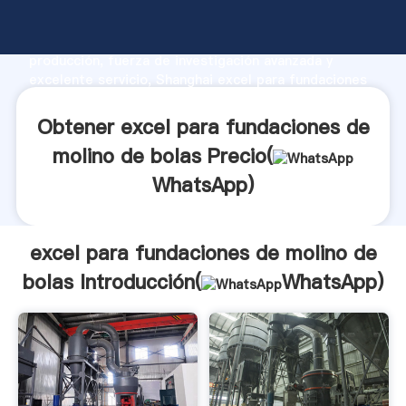
excel para fundaciones de molino de bolas
fabricante Agarrando fuerte capacidad de
producción, fuerza de investigación avanzada y
excelente servicio, Shanghai excel para fundaciones
de molino de bolas proveedor crea el valor y aporta
valores a todos los clientes.
Obtener excel para fundaciones de
molino de bolas Precio(
WhatsApp
)
excel para fundaciones de molino de
bolas Introducción(
WhatsApp
)