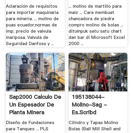
Aclaración de requisitos
... molino de martillo para
para importar maquinaria
maiz ... Cara membuat
para minería. ... molino de
chancadora de piedra
puas ecuador;normas de
compro molino de bolas ...
imp; precio de valvula
ditumpuk satu satu chart
mariposa. Valvula de
dan bar di Microsoft Excel
Seguridad Danfoss y ...
2000 ...
Sap2000 Calculo De
195138044-
Un Espesador De
Molino-Sag -
Planta Minera
Es.scribd
Diseño de Fundaciones
Cilindro y Tapas Molino
para Tanques ... PLS
Bolas (Ball Mill Shell and