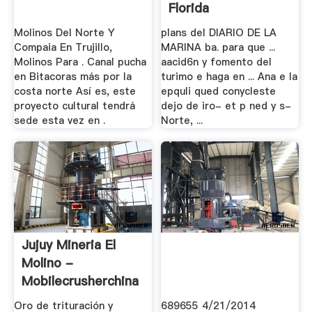
Florida
Molinos Del Norte Y
plans del DIARIO DE LA
Compaia En Trujillo,
MARINA ba. para que ...
Molinos Para . Canal pucha
aacid6n y fomento del
en Bitacoras más por la
turimo e haga en ... Ana e Ia
costa norte Así es, este
epquli qued conycleste
proyecto cultural tendrá
dejo de iro- et p ned y s-
sede esta vez en .
Norte, ...
Jujuy Mineria El
Molino -
Mobilecrusherchina
Oro de trituración y
689655 4/21/2014