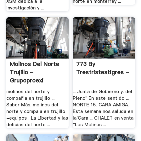
XSM dedica a la
norte en monterrey ...
investigación y ...
Molinos Del Norte
773 By
Trujillo -
Trestristestigres -
Grupoproexi
molinos del norte y
... Junta de Gobierno y. del
compañia en trujillo ...
Pleno".En este sentido ...
Saber Más. molinos del
NORTE,15. CARA AMIGA.
norte y compaia en trujillo
Esta semana nos saluda en
-equipos . La Libertad y las
la'Cara ... CHALET en venta
delicias del norte ...
"Los Molinos ...