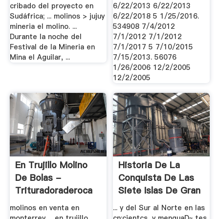
cribado del proyecto en
6/22/2013 6/22/2013
Sudáfrica; ... molinos > jujuy
6/22/2018 5 1/25/2016.
mineria el molino. ...
534908 7/4/2012
Durante la noche del
7/1/2012 7/1/2012
Festival de la Mineria en
7/1/2017 5 7/10/2015
Mina el Aguilar, ...
7/15/2013. 56076
1/26/2006 12/2/2005
12/2/2005
En Trujillo Molino
Historia De La
De Bolas -
Conquista De Las
Trituradoraderoca
Siete Islas De Gran
.
molinos en venta en
... y del Sur al Norte en las
monterrey ... en trujillo
cn:cientcs, y menguaD~ tes,