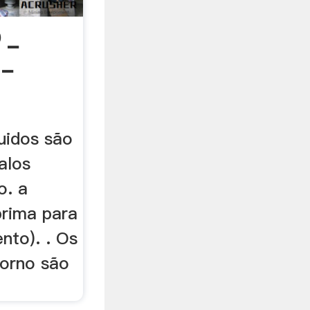
 _
 -
uidos são
alos
o. a
prima para
ento). . Os
forno são