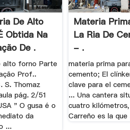
ria De Alto
Materia Prim
É Obtida Na
La Ria De C
ação De .
- .
 alto forno Parte
materia prima para
ação Prof..
cemento; El clínker
. S. Thomaz
clave para el cem
aula pág. 2/51
... Una cantera si
SA " O gusa é o
cuatro kilómetros,
mediato da
Carreño es la que s
 ...