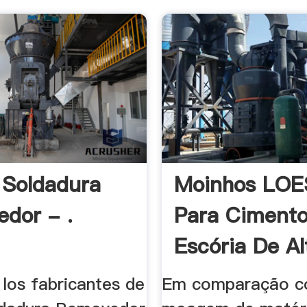
 Soldadura
Moinhos LO
dor - .
Para Cimento
Escória De Al
los fabricantes de
Em comparação c