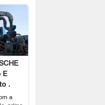
ESCHE
 E
to .
om a