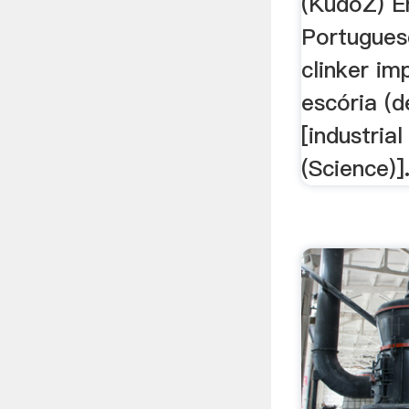
(KudoZ) En
Portugues
clinker im
escória (d
[industria
(Science)]