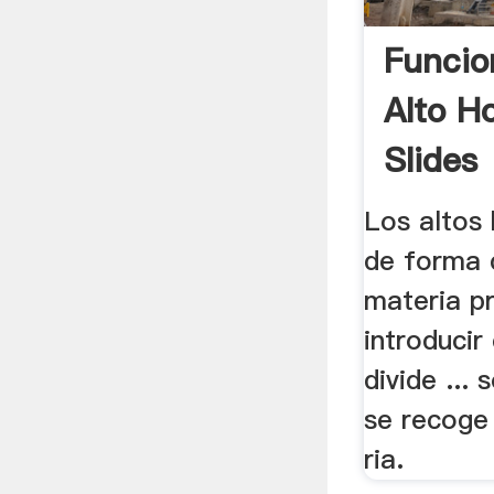
Funcio
Alto H
Slides
Los altos
de forma 
materia p
introducir
divide ... 
se recoge 
ria.