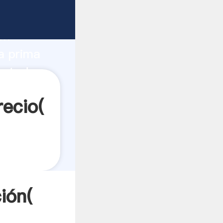
te
ón
a prima
 a todos
recio(
ión(