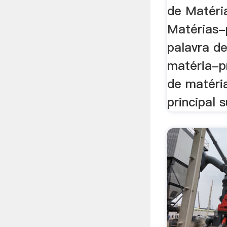
de Matéri
Matérias-
palavra d
matéria-p
de matéri
principal s