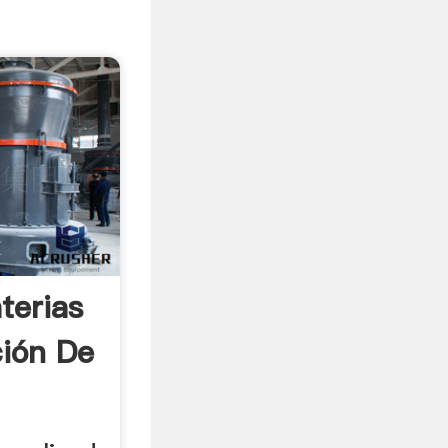
terias
ción De