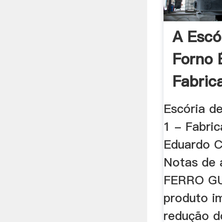
A Escó
Forno 
Fabric
Escória de
1 - Fabric
Eduardo C
Notas de 
FERRO GU
produto i
redução do