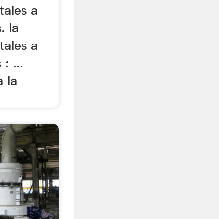
tales a
. la
tales a
: ...
a la