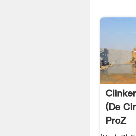
Clinke
(de Ci
ProZ