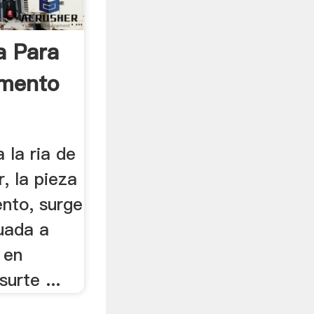
a Para
emento
 la ria de
, la pieza
ento, surge
tuada a
 en
urte ...