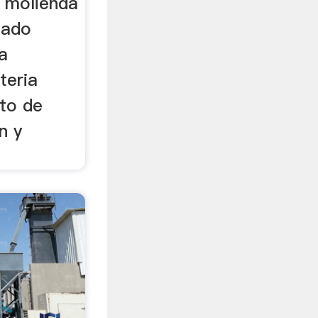
 molienda
ñado
a
teria
to de
n y