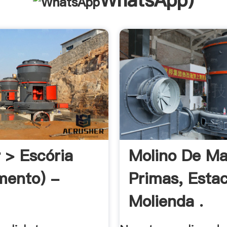
WhatsApp
)
r > Escória
Molino De Ma
mento) -
Primas, Esta
Molienda .