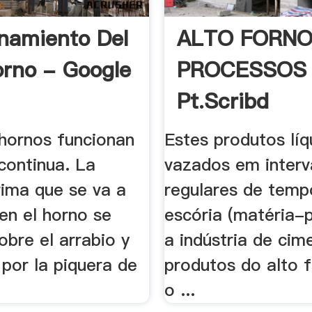
namiento Del
ALTO FORNO
orno - Google
PROCESSOS
Pt.scribd
 hornos funcionan
Estes produtos líq
continua. La
vazados em interv
rima que se va a
regulares de temp
 en el horno se
escória (matéria-
sobre el arrabio y
a indústria de cim
por la piquera de
produtos do alto 
o ...