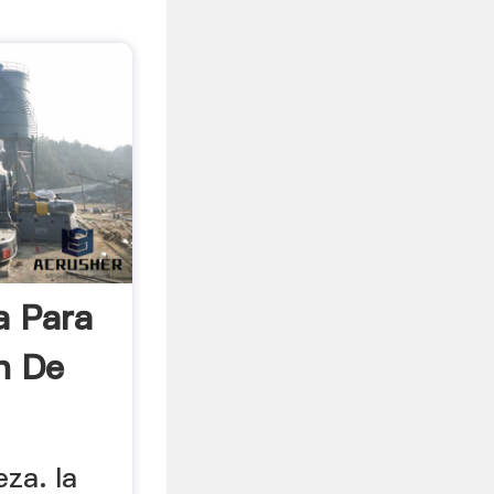
a Para
n De
eza. la