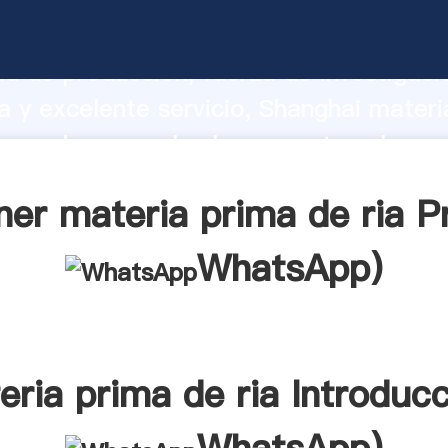
prima de ria fabricante Agarrando fuer
d de producción, fuerza de investigaci
 y excelente servicio, Shanghai materi
roveedor crea el valor y aporta valores
tes.
er materia prima de ria P
WhatsApp
)
eria prima de ria Introducc