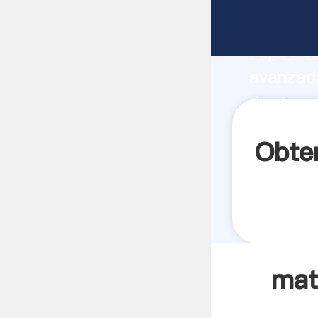
materia 
capacida
avanzada
de ria p
los clien
Obten
mat