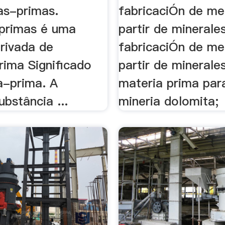
as-primas.
fabricaciÓn de me
primas é uma
partir de minerales
erivada de
fabricaciÓn de me
rima Significado
partir de minerales 
a-prima. A
materia prima par
ubstância ...
mineria dolomita;