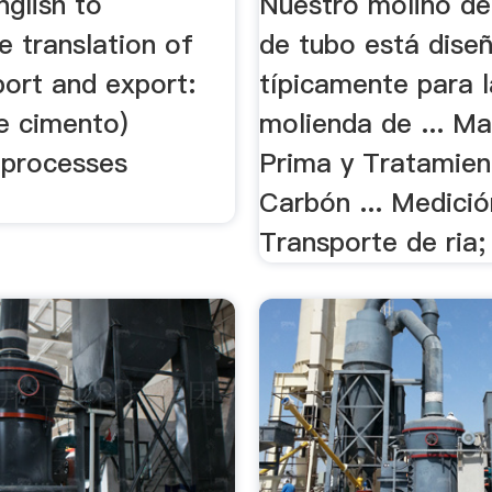
glish to
Nuestro molino de
e translation of
de tubo está dise
port and export:
típicamente para l
e cimento)
molienda de ... Ma
l processes
Prima y Tratamien
.
Carbón ... Medició
Transporte de ria;