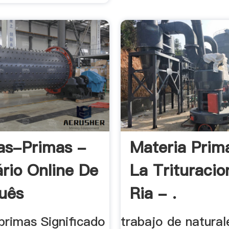
as-Primas -
Materia Prim
ário Online De
La Trituracio
uês
Ria - .
primas Significado
trabajo de natural