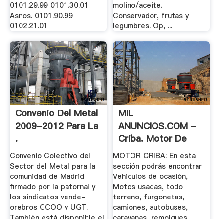
0101.29.99 0101.30.01
molino/aceite.
Asnos. 0101.90.99
Conservador, frutas y
0102.21.01
legumbres. Op, ...
Convenio Del Metal
MIL
2009-2012 Para La
ANUNCIOS.COM -
.
Criba. Motor De
Ocasion .
Convenio Colectivo del
MOTOR CRIBA: En esta
Sector del Metal para la
sección podrás encontrar
comunidad de Madrid
Vehiculos de ocasión,
firmado por la patornal y
Motos usadas, todo
los sindicatos vende-
terreno, furgonetas,
orebros CCOO y UGT.
camiones, autobuses,
También está disponible el
caravanas, remolques,