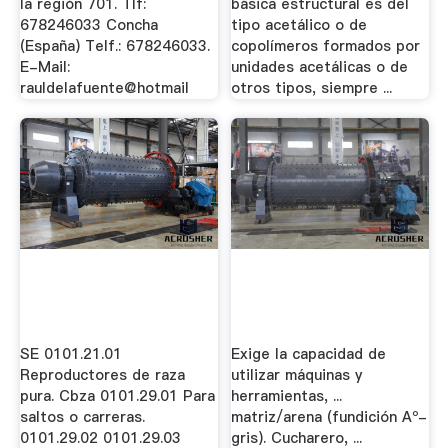
la región 701. Tlf:
básica estructural es del
678246033 Concha
tipo acetálico o de
(España) Telf.: 678246033.
copolímeros formados por
E-Mail:
unidades acetálicas o de
rauldelafuente@hotmail
otros tipos, siempre ...
SE 0101.21.01
Exige la capacidad de
Reproductores de raza
utilizar máquinas y
pura. Cbza 0101.29.01 Para
herramientas, ...
saltos o carreras.
matriz/arena (fundición Aº-
0101.29.02 0101.29.03
gris). Cucharero, ...