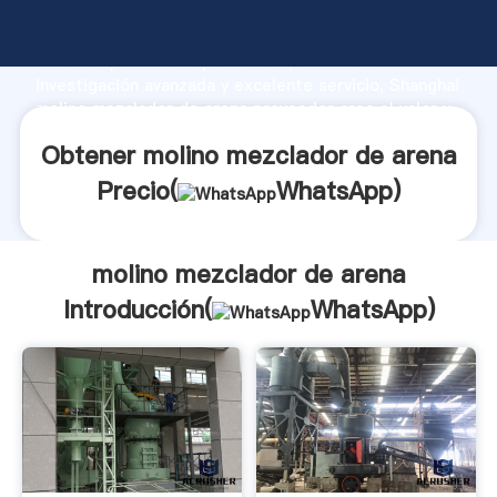
molino mezclador de arena fabricante Agarrando
fuerte capacidad de producción, fuerza de
investigación avanzada y excelente servicio, Shanghai
molino mezclador de arena proveedor crea el valor y
aporta valores a todos los clientes.
Obtener molino mezclador de arena
Precio(
WhatsApp
)
molino mezclador de arena
Introducción(
WhatsApp
)