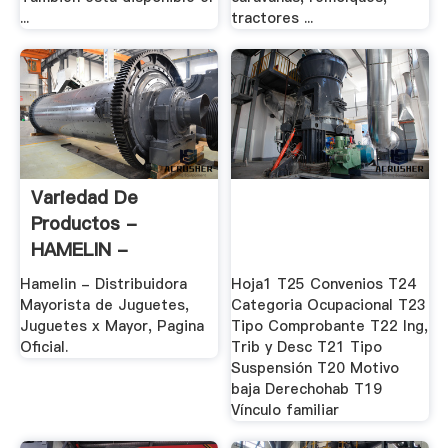
...
tractores ...
Variedad De
Productos -
HAMELIN -
JUGUETES X .
Hamelin - Distribuidora
Hoja1 T25 Convenios T24
Mayorista de Juguetes,
Categoria Ocupacional T23
Juguetes x Mayor, Pagina
Tipo Comprobante T22 Ing,
Oficial.
Trib y Desc T21 Tipo
Suspensión T20 Motivo
baja Derechohab T19
Vínculo familiar