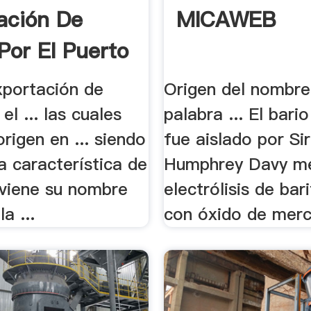
ación De
MICAWEB
 Por El Puerto
Exportación de
Origen del nombre
el ... las cuales
palabra ... El bari
origen en ... siendo
fue aislado por Sir
a característica de
Humphrey Davy m
viene su nombre
electrólisis de bar
a ...
con óxido de mercu