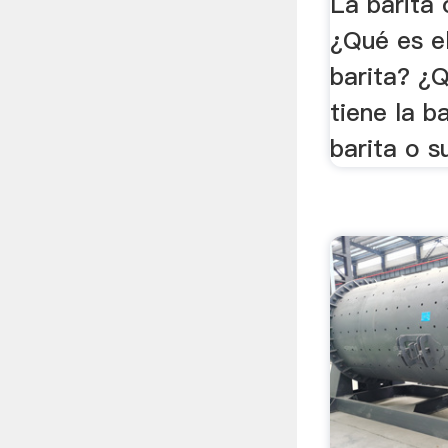
La barita 
¿Qué es el
barita? ¿
tiene la b
barita o s