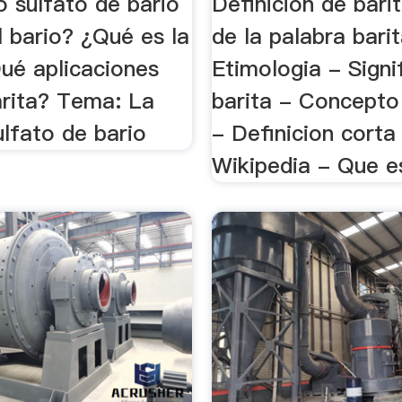
o sulfato de bario
Definicion de bari
 bario? ¿Qué es la
de la palabra bari
Qué aplicaciones
Etimologia - Signi
arita? Tema: La
barita - Concepto
ulfato de bario
- Definicion corta
Wikipedia - Que e