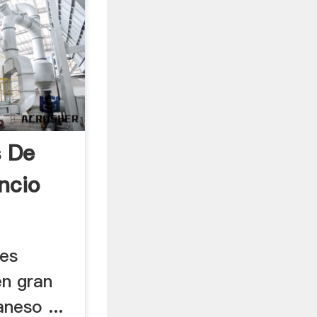
s De
ncio
nes
en gran
neso ...