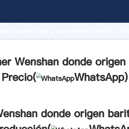
 donde origen barita fabricante Agarr
apacidad de producción, fuerza de
ación avanzada y excelente servicio, Sh
donde origen barita proveedor crea el
alores a todos los clientes.
er Wenshan donde origen 
Precio(
WhatsApp
)
enshan donde origen bari