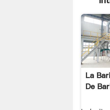
In
La Bar
De Bar