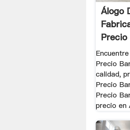
Álogo 
Fabric
Precio
Alta .
Encuentre 
Precio Bar
calidad, 
Precio Ba
Precio Bar
precio en 