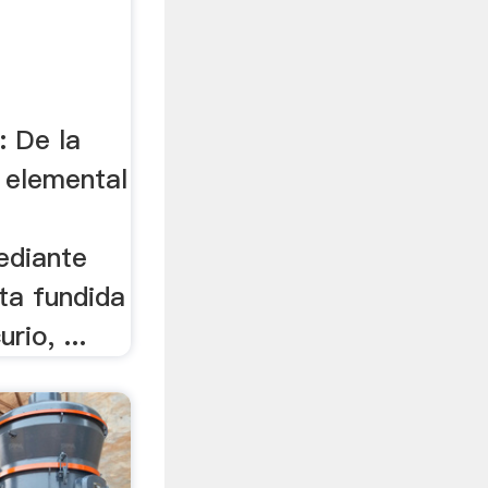
: De la
o elemental
ediante
ita fundida
rio, ...