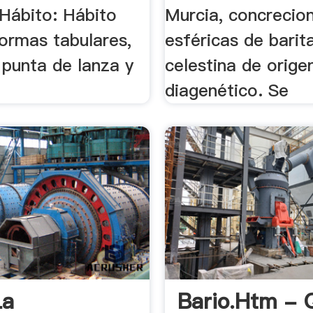
Hábito: Hábito
Murcia, concrecio
formas tabulares,
esféricas de barit
 punta de lanza y
celestina de orige
diagenético. Se
La
Bario.htm -