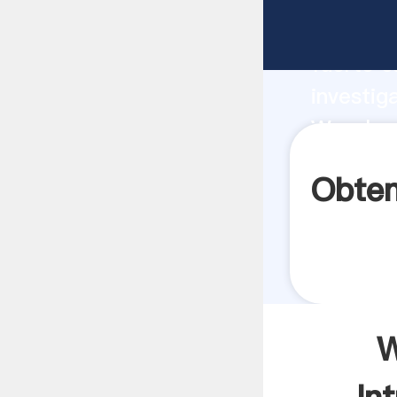
Wenshan
fuerte c
investig
Wenshan 
aporta v
Obten
W