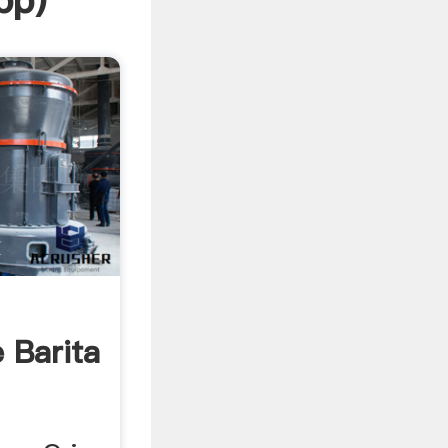
pp
)
 Barita