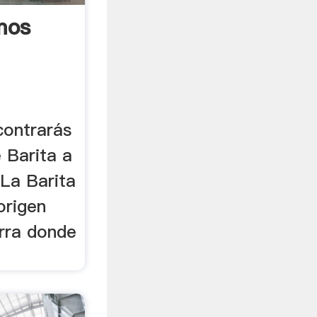
mos
contrarás
 Barita a
 La Barita
origen
ierra donde