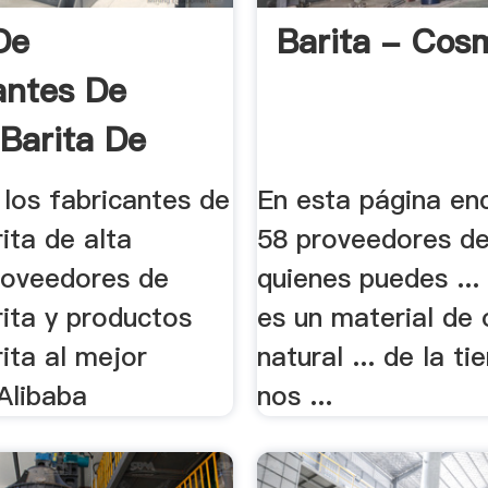
De
Barita - Cos
antes De
 Barita De
los fabricantes de
En esta página en
ita de alta
58 proveedores de
proveedores de
quienes puedes ...
rita y productos
es un material de 
ita al mejor
natural ... de la t
Alibaba
nos ...