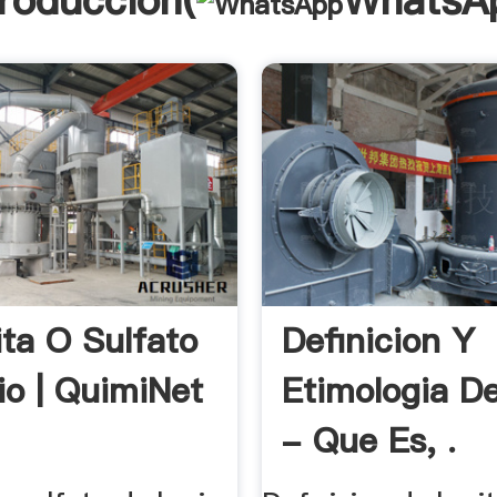
troducción(
WhatsA
ita O Sulfato
Definicion Y
io | QuimiNet
Etimologia De
- Que Es, .