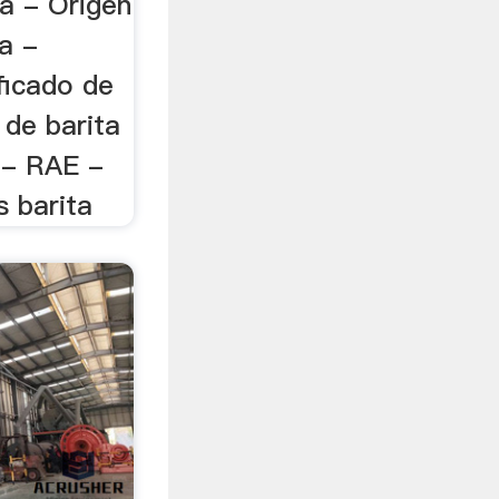
ta - Origen
ta -
ficado de
 de barita
 - RAE -
s barita