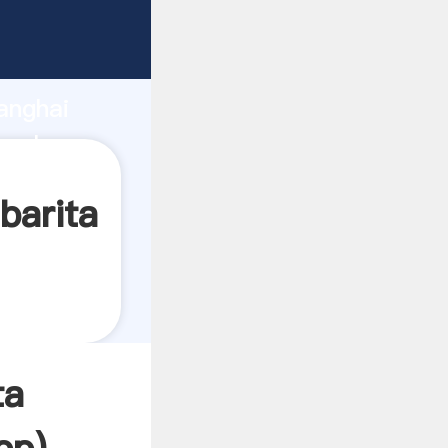
ando
anghai
 valor y
barita
ta