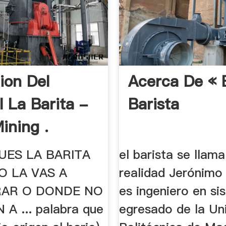
ion Del
Acerca De « 
l La Barita -
Barista
ning .
UES LA BARITA
el barista se llama
O LA VAS A
realidad Jerónimo
AR O DONDE NO
es ingeniero en si
 A ... palabra que
egresado de la Un