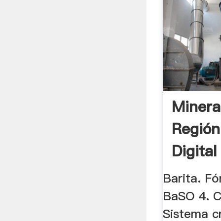
Minera
Región
Digital
Barita. Fó
BaSO 4. C
Sistema cr