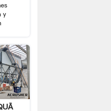
nes
a y
n
 QUÃ