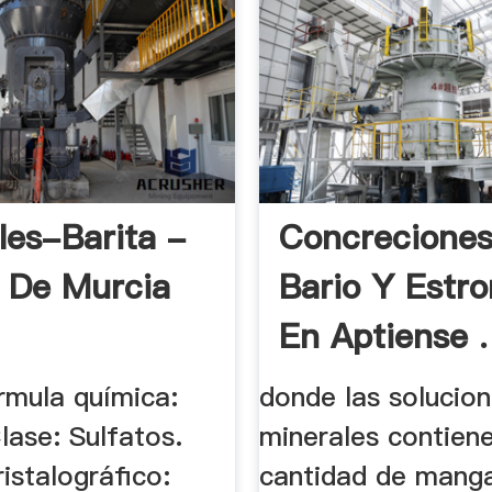
les-Barita -
Concrecione
 De Murcia
Bario Y Estro
En Aptiense .
rmula química:
donde las solucio
lase: Sulfatos.
minerales contien
istalográfico:
cantidad de manga