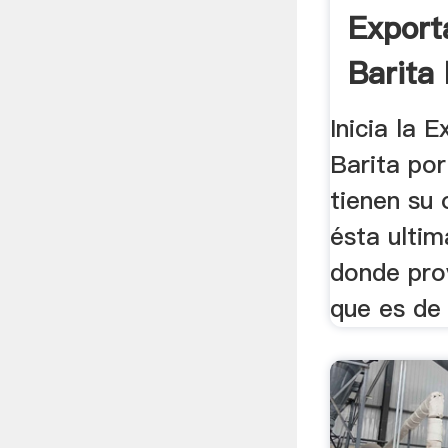
Export
Barita
De .
Inicia la 
Barita por 
tienen su 
ésta ultim
donde pro
que es de l