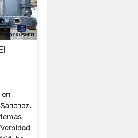
El
 en
 Sánchez.
stemas
iversidad