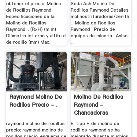
Precio - .
obtener el precio; Molino
Soda Ash Molino De
de Rodillos Raymond.
Rodillos Raymond Detalles:
Especificaciones de la
molinostrituradoras/zenith
Molino de Rodillos
... Molino de Rodillos
Raymond: . (R×H) (m m)
Raymond | Precio de
Diámetro int erno y altitu d
equipos de minería . Aviso:
de rodillo (mm) Max.
...
Raymond Molino De
Molino De Rodillos
Rodillos Precio - .
Raymond -
Chancadoras
raymond molino de rodillos
El tipo R de molino de
precio; raymond molino de
rodillos raymond se ha
rodillos precio. esquema de
mejorado durante muchios