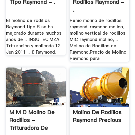
Tipo Raymond - .
Rodillos Raymond -
.
El molino de rodillos
Renio molino de rodillos
Raymond tipo R se ha
raymond; raymond molino,
mejorado durante muchos
molino vertical de rodillos
años de ... INSUTEC.MZA:
MIC raymond molino, ...
Trituración y molienda 12
Molino de Rodillos de
Jun 2011 ... i) Raymond.
Raymond,Precio de Molino
Raymond para;
M M D Molino De
Molino De Rodillos
Rodillos -
Raymond Precious
Trituradora De