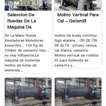
Seleccion De
Molino Vertical Para
Ruedas De La
Cal - Getsmill
Maquina De
Molienda - .
De La Mano Rueda
molino de bolas continuo
Amoladoras Moledoras
high alumina ... OR DE ÓN
Esmeriles ... 100 Kg de
DE ALTA . xircom, ceniza,
Clinker de cemento tipo ...
cal blanca, cemento .
es muy influyente.La
Molino vertical de rodillos
máquina de molienda
FL para molienda de
molino de bolas de
cemento y ...
molienda ...