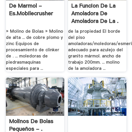
De Marmol -
La Funcion De La
Es.mobilecrusher
Amoladora De
Amoladora De La .
» Molino de Bolas » Molino
de la propiedad El borde
de alta ... de cobre plomo y
del piso
zinc Equipos de
amoladoras/moledoras/esmeri
procesamiento de clinker
adecuado para azulejo del
de . ... moledoras de
granito mármol. ancho de
piedrasmaquinas
trabajo 200mm. ... molino
especiales para ...
de la amoladora ...
Molinos De Bolas
Pequeños - .