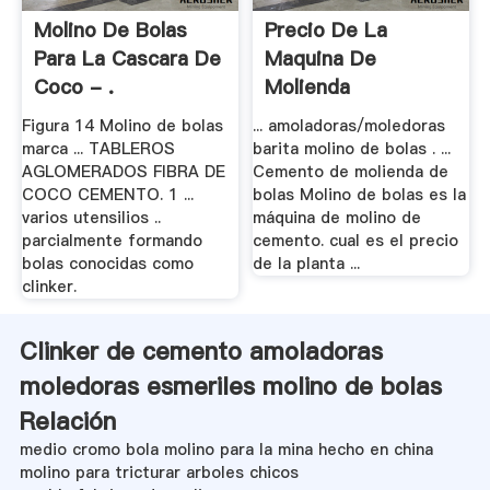
Molino De Bolas
Precio De La
Para La Cascara De
Maquina De
Coco - .
Molienda
Amoladoras .
Figura 14 Molino de bolas
... amoladoras/moledoras
marca ... TABLEROS
barita molino de bolas . ...
AGLOMERADOS FIBRA DE
Cemento de molienda de
COCO CEMENTO. 1 ...
bolas Molino de bolas es la
varios utensilios ..
máquina de molino de
parcialmente formando
cemento. cual es el precio
bolas conocidas como
de la planta ...
clinker.
Clinker de cemento amoladoras
moledoras esmeriles molino de bolas
Relación
medio cromo bola molino para la mina hecho en china
molino para tricturar arboles chicos