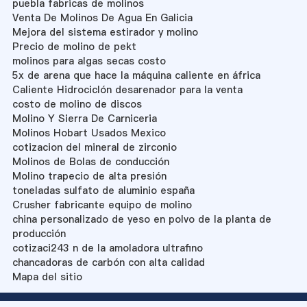
puebla fabricas de molinos
Venta De Molinos De Agua En Galicia
Mejora del sistema estirador y molino
Precio de molino de pekt
molinos para algas secas costo
5x de arena que hace la máquina caliente en áfrica
Caliente Hidrociclón desarenador para la venta
costo de molino de discos
Molino Y Sierra De Carniceria
Molinos Hobart Usados Mexico
cotizacion del mineral de zirconio
Molinos de Bolas de conducción
Molino trapecio de alta presión
toneladas sulfato de aluminio españa
Crusher fabricante equipo de molino
china personalizado de yeso en polvo de la planta de
producción
cotizaci243 n de la amoladora ultrafino
chancadoras de carbón con alta calidad
Mapa del sitio