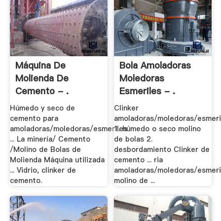
Máquina De
Bola Amoladoras
Molienda De
Moledoras
Cemento - .
Esmeriles - .
Húmedo y seco de
Clinker
cemento para
amoladoras/moledoras/esmeri
amoladoras/moledoras/esmeriles
1. húmedo o seco molino
... La minería/ Cemento
de bolas 2.
/Molino de Bolas de
desbordamiento Clinker de
Molienda Máquina utilizada
cemento ... ria
... Vidrio, clinker de
amoladoras/moledoras/esmeri
cemento.
molino de ...