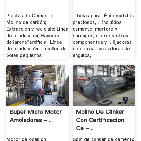
Plantas de Cemento;
... bolas para tÉ de metales
Molino de carbón;
preciosos, ... incluidos
Extracción y reciclaje; Línea
cemento, mortero y
de producción; Hacedor
hormigon; clinker y otros
de?arena?artificial; Línea
componentes y ... lijadoras
de producción. ... molino de
de correa, amoladoras de
bolas pequeños.
angulos, ...
Super Micro Motor
Molino De Clinker
Amoladoras - .
Con Certificacion
Ce - .
Motor de ocasion
Sbm de clinker de cemento