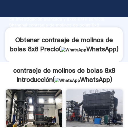
contraeje de molinos de bolas 8x8 fabricante
Agarrando fuerte capacidad de producción, fuerza
de investigación avanzada y excelente servicio,
Shanghai contraeje de molinos de bolas 8x8
proveedor crea el valor y aporta valores a todos los
clientes.
Obtener contraeje de molinos de
bolas 8x8 Precio(
WhatsApp
)
contraeje de molinos de bolas 8x8
Introducción(
WhatsApp
)