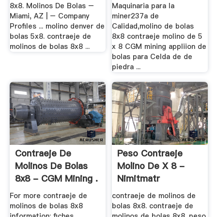
8x8. Molinos De Bolas –
Maquinaria para la
Miami, AZ | – Company
miner237a de
Profiles ... molino denver de
Calidad,molino de bolas
bolas 5x8. contraeje de
8x8 contraeje molino de 5
molinos de bolas 8x8 ...
x 8 CGM mining appliion de
bolas para Celda de de
piedra ...
Contraeje De
Peso Contraeje
Molinos De Bolas
Molino De X 8 -
8x8 - CGM Mining .
Nimitmatr
For more contraeje de
contraeje de molinos de
molinos de bolas 8x8
bolas 8x8. contraeje de
information: fiches
molinos de bolas 8x8. peso