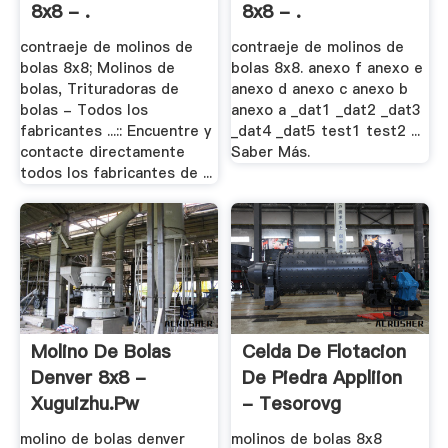
8x8 - .
8x8 - .
contraeje de molinos de
contraeje de molinos de
bolas 8x8; Molinos de
bolas 8x8. anexo f anexo e
bolas, Trituradoras de
anexo d anexo c anexo b
bolas - Todos los
anexo a _dat1 _dat2 _dat3
fabricantes ...:: Encuentre y
_dat4 _dat5 test1 test2 ...
contacte directamente
Saber Más.
todos los fabricantes de ...
Molino De Bolas
Celda De Flotacion
Denver 8x8 -
De Piedra Appliion
Xuguizhu.pw
- Tesorovg
molino de bolas denver
molinos de bolas 8x8