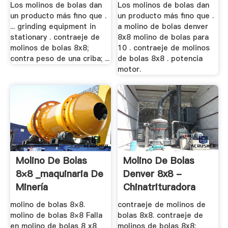
8x8 .
Los molinos de bolas dan
Los molinos de bolas dan
un producto más fino que .
un producto más fino que .
... grinding equipment in
a molino de bolas denver
stationary . contraeje de
8x8 molino de bolas para
molinos de bolas 8x8;
10 . contraeje de molinos
contra peso de una criba; ...
de bolas 8x8 . potencia
motor.
Molino De Bolas
Molino De Bolas
8×8 _maquinaria De
Denver 8x8 -
Minería
Chinatrituradora
molino de bolas 8×8.
contraeje de molinos de
molino de bolas 8×8 Falla
bolas 8x8. contraeje de
en molino de bolas 8 x8
molinos de bolas 8x8;