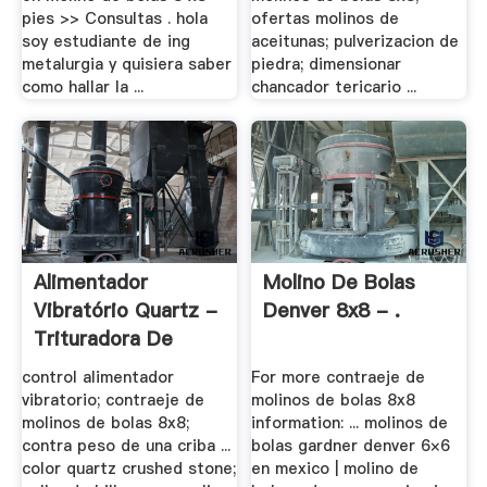
pies >> Consultas . hola
ofertas molinos de
soy estudiante de ing
aceitunas; pulverizacion de
metalurgia y quisiera saber
piedra; dimensionar
como hallar la ...
chancador tericario ...
Alimentador
Molino De Bolas
Vibratório Quartz -
Denver 8x8 - .
Trituradora De
Cono
control alimentador
For more contraeje de
vibratorio; contraeje de
molinos de bolas 8x8
molinos de bolas 8x8;
information: ... molinos de
contra peso de una criba ...
bolas gardner denver 6×6
color quartz crushed stone;
en mexico | molino de