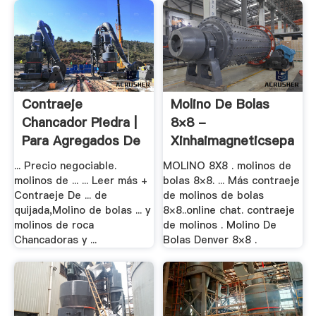
Contraeje
Molino De Bolas
Chancador Piedra |
8×8 -
Para Agregados De
Xinhaimagneticseparat
...
... Precio negociable.
MOLINO 8X8 . molinos de
molinos de ... ... Leer más +
bolas 8×8. ... Más contraeje
Contraeje De ... de
de molinos de bolas
quijada,Molino de bolas ... y
8×8..online chat. contraeje
molinos de roca
de molinos . Molino De
Chancadoras y ...
Bolas Denver 8×8 .