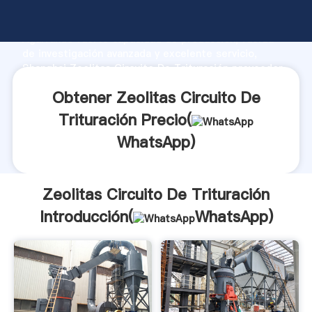
Zeolitas Circuito De Trituración fabricante
Agarrando fuerte capacidad de producción, fuerza
de investigación avanzada y excelente servicio,
Shanghai Zeolitas Circuito De Trituración proveedor
crea el valor y aporta valores a todos los clientes.
Obtener Zeolitas Circuito De
Trituración Precio(
WhatsApp
)
Zeolitas Circuito De Trituración
Introducción(
WhatsApp
)