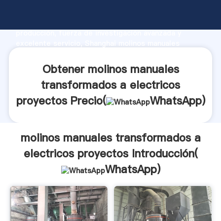
molinos manuales transformados a electricos
proyectos fabricante Agarrando fuerte capacidad de
producción, fuerza de investigación avanzada y
excelente servicio, Shanghai molinos manuales
transformados a electricos proyectos proveedor
crea el valor y aporta valores a todos los clientes.
Obtener molinos manuales
transformados a electricos
proyectos Precio(
WhatsApp
)
molinos manuales transformados a
electricos proyectos Introducción(
WhatsApp
)