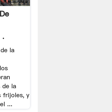
 De
 .
 de la
los
eran
 de la
 frijoles, y
l ...