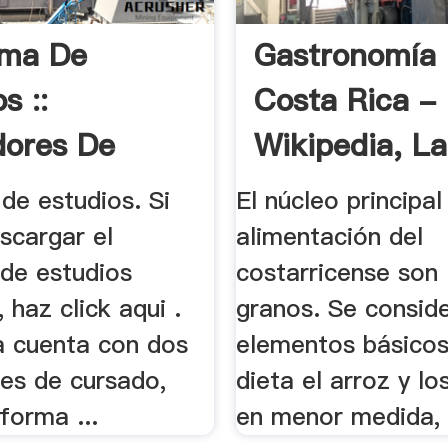
ama De
Gastronomía
s ::
Costa Rica -
dores De
Wikipedia, La
:: .
de estudios. Si
El núcleo principal
scargar el
alimentación del
de estudios
costarricense son 
 haz click aqui .
granos. Se consid
a cuenta con dos
elementos básicos
es de cursado,
dieta el arroz y los
forma ...
en menor medida, e