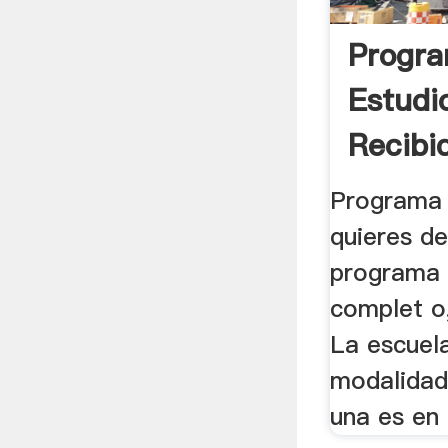
Progr
Estudio
Recibi
Granos 
Programa 
quieres de
programa 
complet o,
La escuel
modalidad
una es en 