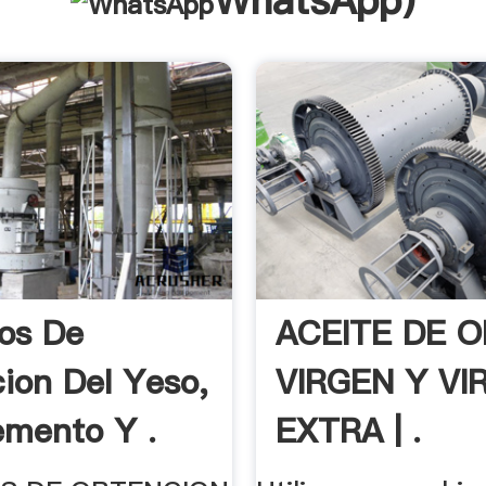
WhatsApp
)
os De
ACEITE DE O
ion Del Yeso,
VIRGEN Y VI
emento Y .
EXTRA | .