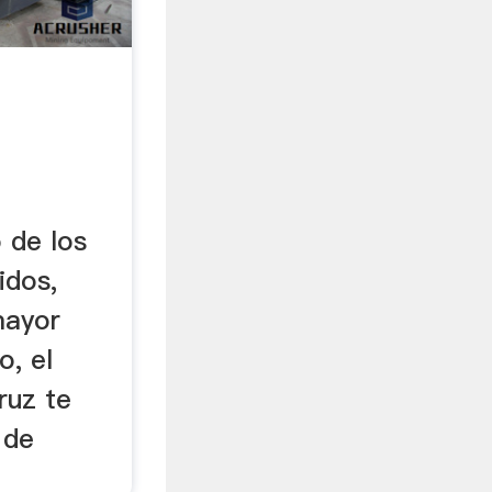
 de los
idos,
mayor
o, el
ruz te
 de