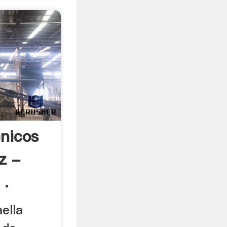
nicos
z -
 .
ella