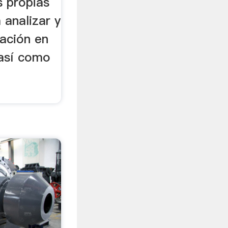
s propias
 analizar y
gación en
 así como