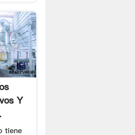
os
ivos Y
.
o tiene