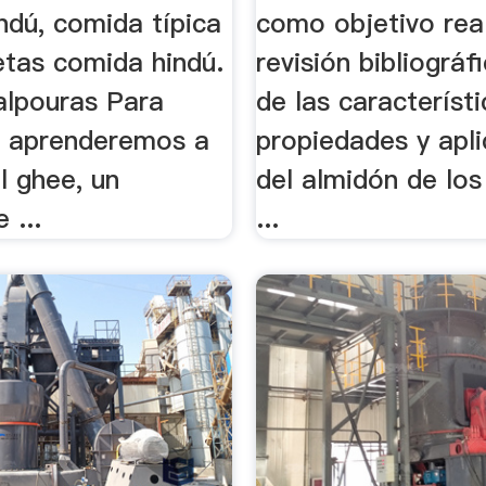
ndú, comida típica
como objetivo rea
etas comida hindú.
revisión bibliográf
lpouras Para
de las característi
 aprenderemos a
propiedades y apl
l ghee, un
del almidón de los
 ...
...