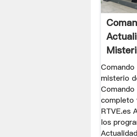
Coman
Actual
Mister
Tiempo
Comando A
misterio d
Comando A
completo 
RTVE.es A
los prog
Actualidad