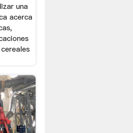
lizar una
ica acerca
cas,
icaciones
 cereales