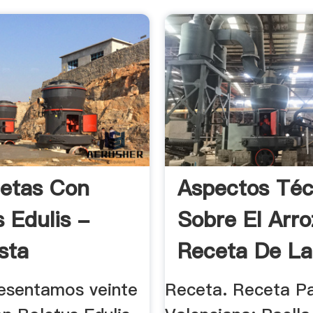
etas Con
Aspectos Téc
s Edulis -
Sobre El Arro
sta
Receta De La
resentamos veinte
Receta. Receta Pa