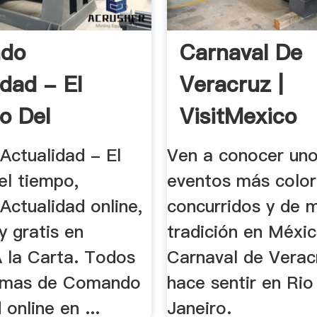
do
Carnaval De
idad - El
Veracruz |
io Del
VisitMexico
, .
ctualidad - El
Ven a conocer uno
el tiempo,
eventos más color
ctualidad online,
concurridos y de 
y gratis en
tradición en Méxic
 la Carta. Todos
Carnaval de Verac
ramas de Comando
hace sentir en Rio
 online en ...
Janeiro.