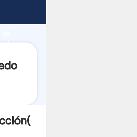
fuerte
ón
 de
valores
edo
cción(