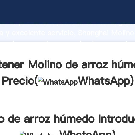
de arroz húmedo fabricante Agarrando 
d de producción, fuerza de investigaci
 y excelente servicio, Shanghai Molino
medo proveedor crea el valor y aporta 
los clientes.
ener Molino de arroz húm
Precio(
WhatsApp
)
o de arroz húmedo Introdu