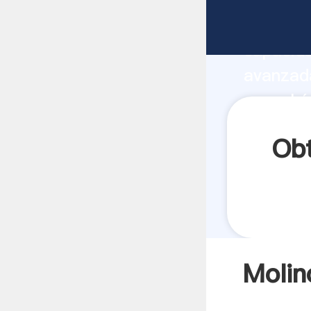
Molino 
capacida
avanzada
arroz hú
a todos 
Obt
Molin