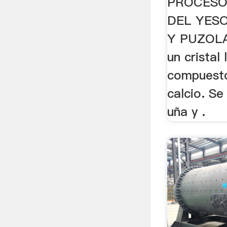
PROCESO
DEL YESO
Y PUZOLA
un cristal
compuesto
calcio. Se
uña y .