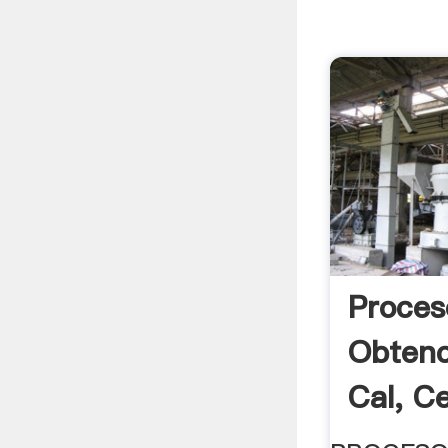
Proces
Obtenc
Cal, C