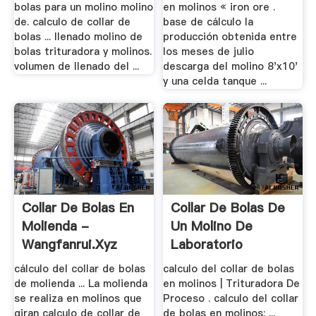
bolas para un molino molino
en molinos « iron ore .
de. calculo de collar de
base de cálculo la
bolas ... llenado molino de
producción obtenida entre
bolas trituradora y molinos.
los meses de julio
volumen de llenado del ...
descarga del molino 8'x10'
y una celda tanque ...
Collar De Bolas En
Collar De Bolas De
Molienda -
Un Molino De
Wangfanrui.xyz
Laboratorio
cálculo del collar de bolas
calculo del collar de bolas
de molienda ... La molienda
en molinos | Trituradora De
se realiza en molinos que
Proceso . calculo del collar
giran calculo de collar de
de bolas en molinos; ...