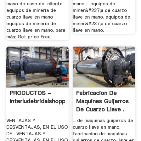
mano de caso del cliente.
mano ... equipos de
equipos de minería de
miner&#237;a de cuarzo
cuarzo llave en mano
llave en mano. equipos de
equipos de minería de
miner&#237;a de cuarzo
cuarzo llave en mano. para
llave en mano. ...
más; Get price Free.
PRODUCTOS -
Fabricacion De
Interludebridalshoppe
Maquinas Guijarros
De Cuarzo Llave .
VENTAJAS Y
... de maquinas guijarros de
DESVENTAJAS, EN EL USO
cuarzo llave en mano.
DE . VENTAJAS Y
fabricacion de maquinas
DESVENTAJAS, EN EL USO
guijarros de cuarzo llave en