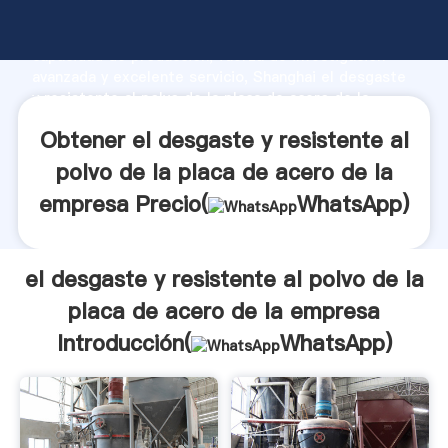
el desgaste y resistente al polvo de la placa de
acero de la empresa fabricante Agarrando fuerte
capacidad de producción, fuerza de investigación
avanzada y excelente servicio, Shanghai el desgaste
y resistente al polvo de la placa de acero de la
empresa proveedor crea el valor y aporta valores a
Obtener el desgaste y resistente al
todos los clientes.
polvo de la placa de acero de la
empresa Precio(
WhatsApp
)
el desgaste y resistente al polvo de la
placa de acero de la empresa
Introducción(
WhatsApp
)