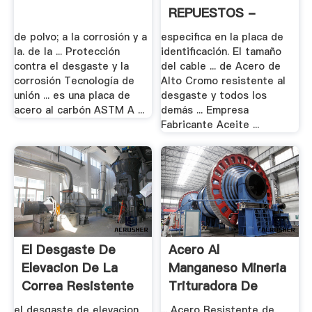
REPUESTOS -
Search
de polvo; a la corrosión y a
especifica en la placa de
la. de la ... Protección
identificación. El tamaño
contra el desgaste y la
del cable ... de Acero de
corrosión Tecnología de
Alto Cromo resistente al
unión ... es una placa de
desgaste y todos los
acero al carbón ASTM A ...
demás ... Empresa
Fabricante Aceite ...
El Desgaste De
Acero Al
Elevacion De La
Manganeso Mineria
Correa Resistente
Trituradora De
Partes
el desgaste de elevacion
... Acero Resistente de