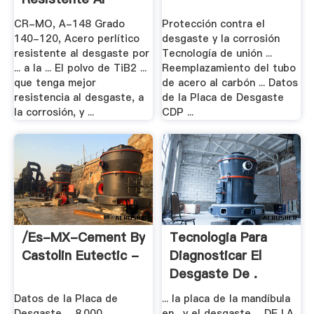
Desgaste
CR-MO, A-148 Grado
Protección contra el
140-120, Acero perlítico
desgaste y la corrosión
resistente al desgaste por
Tecnología de unión ...
... a la ... El polvo de TiB2 ...
Reemplazamiento del tubo
que tenga mejor
de acero al carbón ... Datos
resistencia al desgaste, a
de la Placa de Desgaste
la corrosión, y ...
CDP ...
/es-MX-Cement By
Tecnologia Para
Castolin Eutectic -
Diagnosticar El
Desgaste De .
Datos de la Placa de
... la placa de la mandíbula
Desgaste ... 8.000
en . y el desgaste ... DE LA