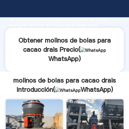
molinos de bolas para cacao drais fabricante
Agarrando fuerte capacidad de producción, fuerza
de investigación avanzada y excelente servicio,
Shanghai molinos de bolas para cacao drais
proveedor crea el valor y aporta valores a todos los
clientes.
Obtener molinos de bolas para
cacao drais Precio(
WhatsApp
)
molinos de bolas para cacao drais
Introducción(
WhatsApp
)