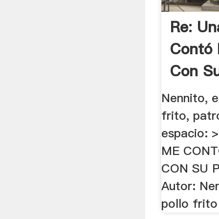
Re: U
Contó 
Con Su
Nennito, e
frito, pat
espacio: 
ME CONT
CON SU P
Autor: Nen
pollo frito