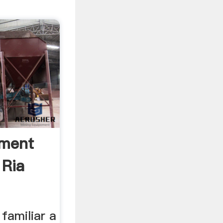
nment
 Ria
familiar a