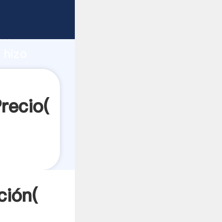
rte
ón
 hizo
res a
recio(
ción(