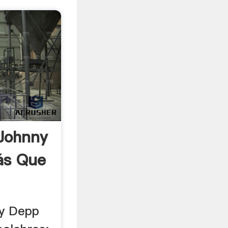
Johnny
ás Que
ny Depp