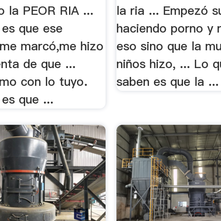
o la PEOR RIA ...
la ria ... Empezó s
 es que ese
haciendo porno y 
me marcó,me hizo
eso sino que la mu
nta de que ...
niños hizo, ... Lo
mo con lo tuyo.
saben es que la ...
es que ...