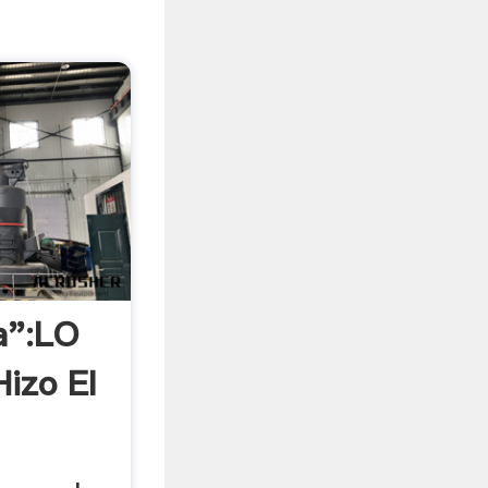
a":LO
izo El