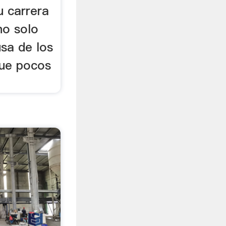
u carrera
no solo
sa de los
 que pocos