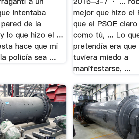
n fraganti a un
2016-3-7 · ... rob
que intentaba
mejor que hizo el 
 pared de la
que el PSOE claro .
y lo que hizo el ...
como tú, ... Lo qu
ésta hace que mi
pretendía era que 
a policía sea ...
tuviera miedo a
manifestarse, ...