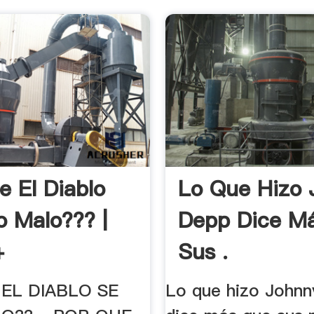
e El Diablo
Lo Que Hizo 
o Malo??? |
Depp Dice M
+
Sus .
EL DIABLO SE
Lo que hizo John