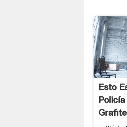
Esto E
Policí
Grafite