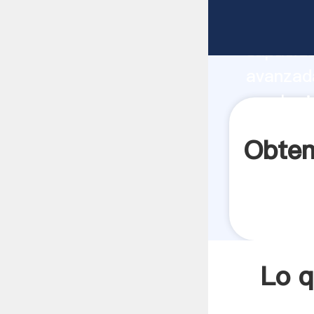
Lo que h
capacida
avanzada
que la r
todos lo
Obten
Lo q