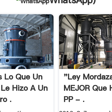
WhatsApp
)
s Lo Que Un
"Ley Mordaz
a Le Hizo A Un
MEJOR Que H
ro .
PP - .