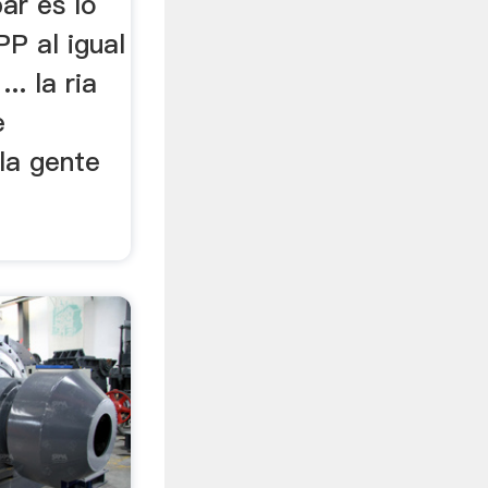
ar es lo
PP al igual
.. la ria
e
la gente