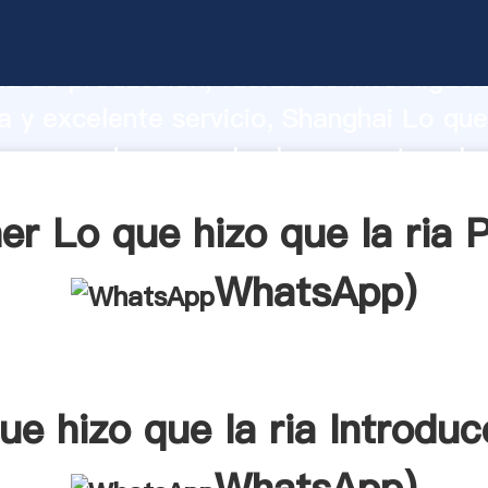
izo que la ria fabricante Agarrando fue
d de producción, fuerza de investigaci
 y excelente servicio, Shanghai Lo que
ia proveedor crea el valor y aporta valo
s clientes.
er Lo que hizo que la ria P
WhatsApp
)
ue hizo que la ria Introduc