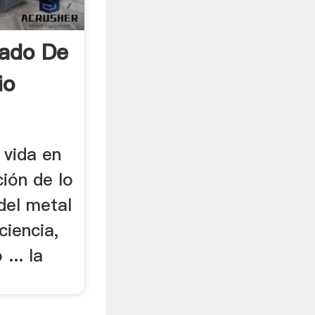
cado De
io
 vida en
ión de lo
 del metal
nciencia,
 ... la