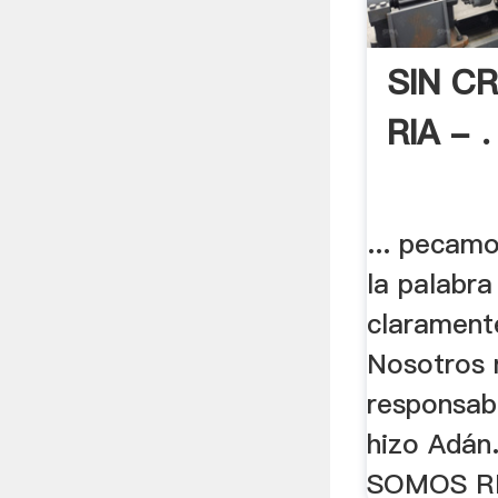
SIN C
RIA - .
... pecamo
la palabra
claramente
Nosotros
responsabi
hizo Adán
SOMOS R