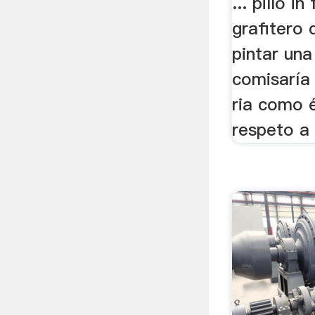
... pilló i
grafitero 
pintar una
comisaría 
ria como 
respeto a l