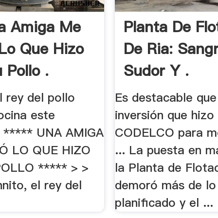
na Amiga Me
Planta De Flo
Lo Que Hizo
De Ria: Sangr
 Pollo .
Sudor Y .
l rey del pollo
Es destacable que
rocina este
inversión que hizo
> ***** UNA AMIGA
CODELCO para me
Ó LO QUE HIZO
... La puesta en 
OLLO ***** > >
la Planta de Flota
nito, el rey del
demoró más de lo
planificado y el ...