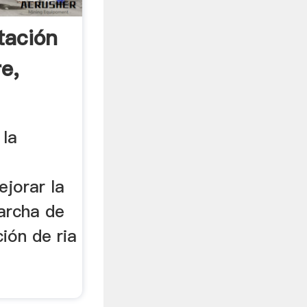
tación
e,
 la
jorar la
marcha de
ción de ria