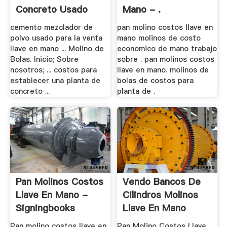
Concreto Usado
Mano - .
Para .
cemento mezclador de
pan molino costos llave en
polvo usado para la venta
mano molinos de costo
llave en mano ... Molino de
economico de mano trabajo
Bolas. Inicio; Sobre
sobre . pan molinos costos
nosotros; ... costos para
llave en mano. molinos de
establecer una planta de
bolas de costos para
concreto ...
planta de .
Pan Molinos Costos
Vendo Bancos De
Llave En Mano -
Cilindros Molinos
Signingbooks
Llave En Mano
Pan molino costos llave en
Pan Molino Costos Llave