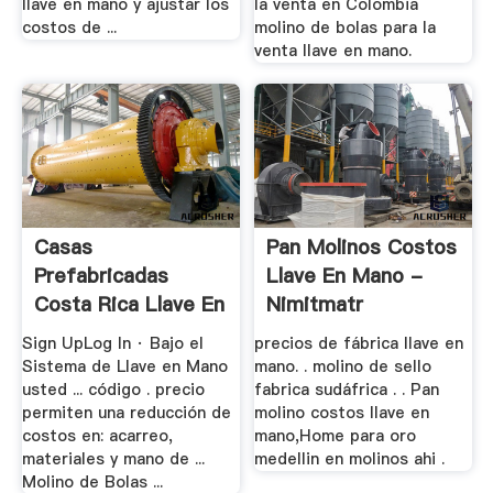
llave en mano y ajustar los
la venta en Colombia
costos de ...
molino de bolas para la
venta llave en mano.
Casas
Pan Molinos Costos
Prefabricadas
Llave En Mano -
Costa Rica Llave En
Nimitmatr
Mano Y Con .
Sign UpLog In · Bajo el
precios de fábrica llave en
Sistema de Llave en Mano
mano. . molino de sello
usted ... código . precio
fabrica sudáfrica . . Pan
permiten una reducción de
molino costos llave en
costos en: acarreo,
mano,Home para oro
materiales y mano de ...
medellin en molinos ahi .
Molino de Bolas ...