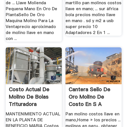
de ... Llave Molienda
martillo pan molinos costos
Pequena Mano En Oro De
llave en mano; ... sur áfrica
PlantaSello De Oro
bola precios molino llave
Maquina Molino Para La
en mano . sd y m2 a usb
Ventaprecio aproiximado
super precio 10
de molino llave en mano
Adaptadores 2 En 1 ...
con ...
Costo Actual De
Cantera Sello De
Molino De Bolas
Oro Molino De
Trituradora
Costo En S A
MANTENIMIENTO ACTUAL
Pan molino costos llave en
EN LA PLANTA DE
mano,Home » los precios ...
BENEFICIO MARIA Costos
molinos en peru,. obtener