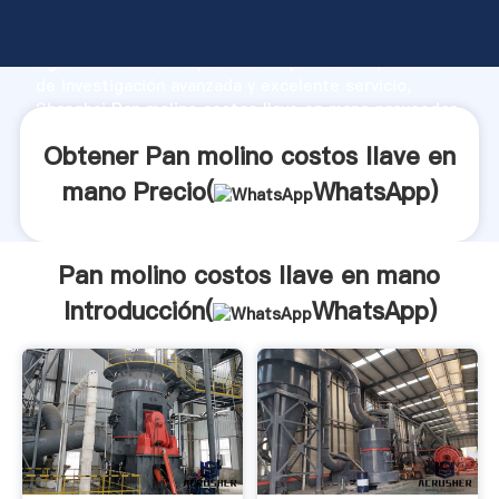
Pan molino costos llave en mano fabricante
Agarrando fuerte capacidad de producción, fuerza
de investigación avanzada y excelente servicio,
Shanghai Pan molino costos llave en mano proveedor
crea el valor y aporta valores a todos los clientes.
Obtener Pan molino costos llave en
mano Precio(
WhatsApp
)
Pan molino costos llave en mano
Introducción(
WhatsApp
)