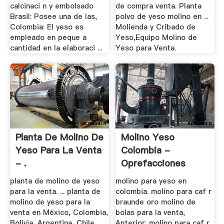
calcinaci n y embolsado
de compra venta. Planta
Brasil: Posee una de las,
polvo de yeso molino en ...
Colombia: El yeso es
Molienda y Cribado de
empleado en peque a
Yeso,Equipo Molino de
cantidad en la elaboraci ...
Yeso para Venta.
Planta De Molino De
Molino Yeso
Yeso Para La Venta
Colombia -
- .
Oprefacciones
planta de molino de yeso
molino para yeso en
para la venta. ... planta de
colombia. molino para caf r
molino de yeso para la
braunde oro molino de
venta en México, Colombia,
bolas para la venta,
Bolivia, Argentina, Chile,
Anterior: molino para caf r