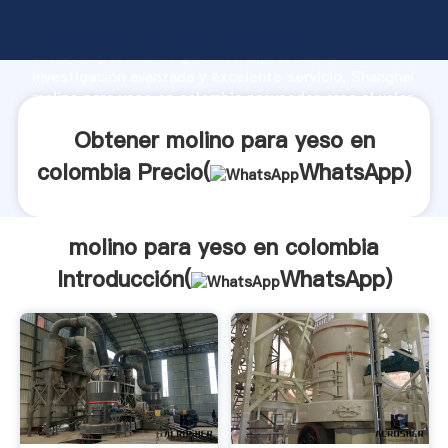
molino para yeso en colombia fabricante Agarrando
fuerte capacidad de producción, fuerza de
investigación avanzada y excelente servicio, Shanghai
molino para yeso en colombia proveedor crea el valor
y aporta valores a todos los clientes.
Obtener molino para yeso en
colombia Precio(
WhatsApp
)
molino para yeso en colombia
Introducción(
WhatsApp
)