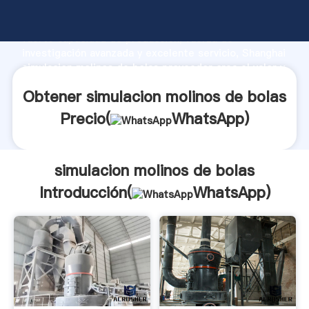
simulacion molinos de bolas fabricante Agarrando
fuerte capacidad de producción, fuerza de
investigación avanzada y excelente servicio, Shanghai
simulacion molinos de bolas proveedor crea el valor y
aporta valores a todos los clientes.
Obtener simulacion molinos de bolas
Precio(
WhatsApp
)
simulacion molinos de bolas
Introducción(
WhatsApp
)