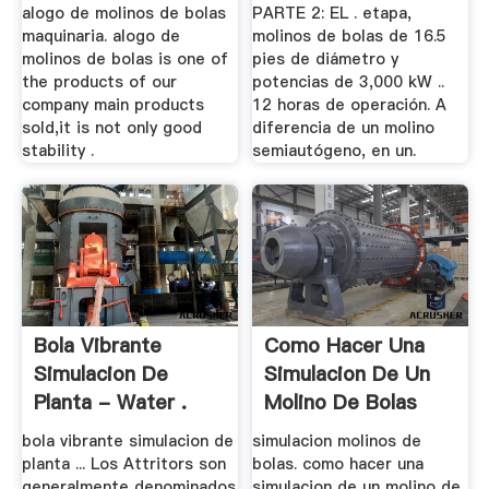
alogo de molinos de bolas
PARTE 2: EL . etapa,
maquinaria. alogo de
molinos de bolas de 16.5
molinos de bolas is one of
pies de diámetro y
the products of our
potencias de 3,000 kW ..
company main products
12 horas de operación. A
sold,it is not only good
diferencia de un molino
stability .
semiautógeno, en un.
Bola Vibrante
Como Hacer Una
Simulacion De
Simulacion De Un
Planta - Water .
Molino De Bolas
bola vibrante simulacion de
simulacion molinos de
planta ... Los Attritors son
bolas. como hacer una
generalmente denominados
simulacion de un molino de