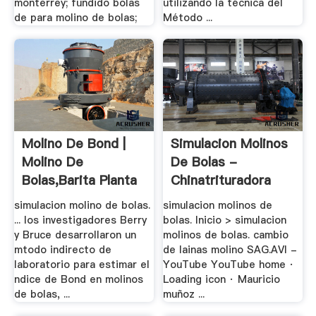
monterrey; fundido bolas
utilizando la técnica del
de para molino de bolas;
Método ...
Molino De Bond |
Simulacion Molinos
Molino De
De Bolas -
Bolas,Barita Planta
Chinatrituradora
De ...
simulacion molino de bolas.
simulacion molinos de
... los investigadores Berry
bolas. Inicio > simulacion
y Bruce desarrollaron un
molinos de bolas. cambio
mtodo indirecto de
de lainas molino SAG.AVI -
laboratorio para estimar el
YouTube YouTube home ·
ndice de Bond en molinos
Loading icon · Mauricio
de bolas, ...
muñoz ...