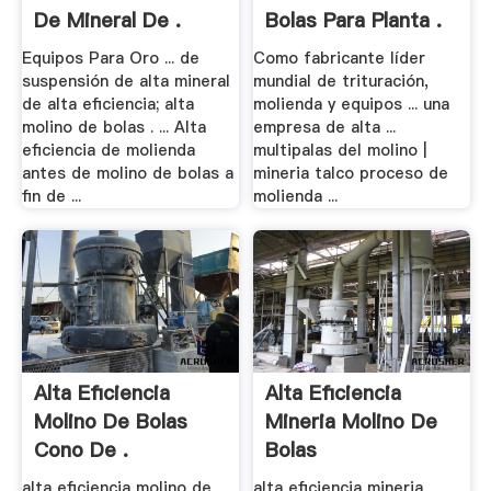
De Mineral De .
Bolas Para Planta .
Equipos Para Oro ... de
Como fabricante líder
suspensión de alta mineral
mundial de trituración,
de alta eficiencia; alta
molienda y equipos ... una
molino de bolas . ... Alta
empresa de alta ...
eficiencia de molienda
multipalas del molino |
antes de molino de bolas a
mineria talco proceso de
fin de ...
molienda ...
Alta Eficiencia
Alta Eficiencia
Molino De Bolas
Mineria Molino De
Cono De .
Bolas
alta eficiencia molino de
alta eficiencia mineria