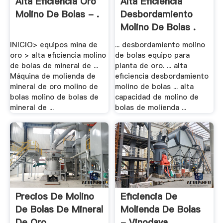
Alta Eficiencia Oro
Alta Eficiencia
Molino De Bolas - .
Desbordamiento
Molino De Bolas .
INICIO> equipos mina de
... desbordamiento molino
oro > alta eficiencia molino
de bolas equipo para
de bolas de mineral de ...
planta de oro. ... alta
Máquina de molienda de
eficiencia desbordamiento
mineral de oro molino de
molino de bolas ... alta
bolas molino de bolas de
capacidad de molino de
mineral de ...
bolas de molienda ...
Precios De Molino
Eficiencia De
De Bolas De Mineral
Molienda De Bolas
De Oro
- Vinodaya