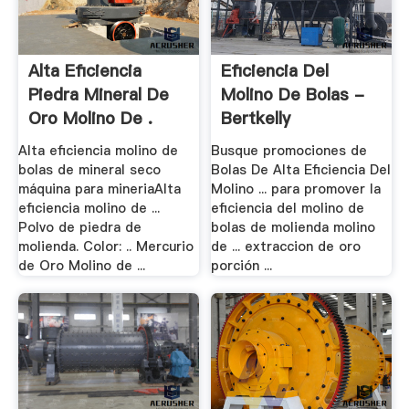
Alta Eficiencia
Eficiencia Del
Piedra Mineral De
Molino De Bolas -
Oro Molino De .
Bertkelly
Alta eficiencia molino de
Busque promociones de
bolas de mineral seco
Bolas De Alta Eficiencia Del
máquina para mineriaAlta
Molino ... para promover la
eficiencia molino de ...
eficiencia del molino de
Polvo de piedra de
bolas de molienda molino
molienda. Color: .. Mercurio
de ... extraccion de oro
de Oro Molino de ...
porción ...