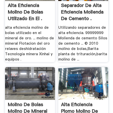
Alta Eficiencia
Separador De Alta
Molino De Bolas
Eficiencia Molienda
Utilizado En El .
De Cemento .
alta eficiencia molino de
Utilizando separadores de
bolas utilizado en el
alta eficiencia. 99999999
mineral de oro. ... molino de
Molienda de cemento Silos
mineral Flotacion del oro
de cemento ... © 2010
relaves deshidratación
molino de bolas,Barita
Tecnología minera Xinhai y
planta de trituración,barita
equipos .
molino de ...
Molino De Bolas
Alta Eficiencia
Molino De Mineral
Plomo Molino De