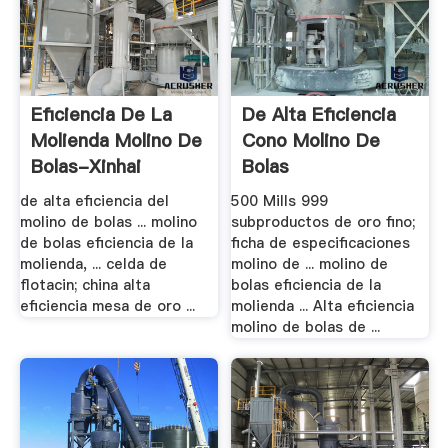
Eficiencia De La
De Alta Eficiencia
Molienda Molino De
Cono Molino De
Bolas-Xinhai
Bolas
de alta eficiencia del
500 Mills 999
molino de bolas ... molino
subproductos de oro fino;
de bolas eficiencia de la
ficha de especificaciones
molienda, ... celda de
molino de ... molino de
flotacin; china alta
bolas eficiencia de la
eficiencia mesa de oro ...
molienda ... Alta eficiencia
molino de bolas de ...