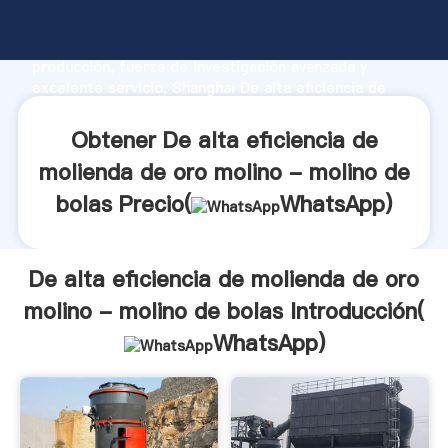
De alta eficiencia de molienda de oro molino - molino
de bolas fabricante Agarrando fuerte capacidad de
producción, fuerza de investigación avanzada y
excelente servicio, Shanghai De alta eficiencia de
molienda de oro molino - molino de bolas proveedor
crea el valor y aporta valores a todos los clientes.
Obtener De alta eficiencia de
molienda de oro molino - molino de
bolas Precio(
WhatsApp
)
De alta eficiencia de molienda de oro
molino - molino de bolas Introducción(
WhatsApp
)