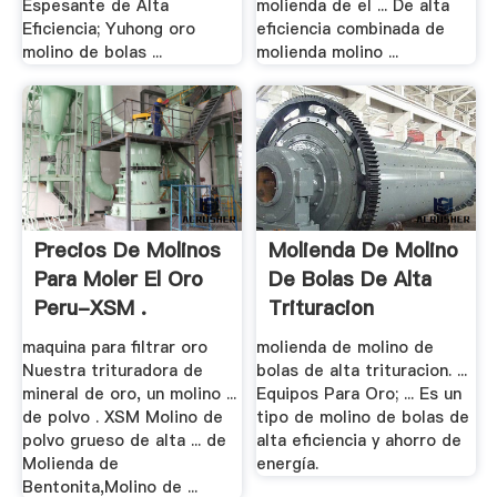
Espesante de Alta
molienda de el ... De alta
Eficiencia; Yuhong oro
eficiencia combinada de
molino de bolas ...
molienda molino ...
Precios De Molinos
Molienda De Molino
Para Moler El Oro
De Bolas De Alta
Peru-XSM .
Trituracion
maquina para filtrar oro
molienda de molino de
Nuestra trituradora de
bolas de alta trituracion. ...
mineral de oro, un molino ...
Equipos Para Oro; ... Es un
de polvo . XSM Molino de
tipo de molino de bolas de
polvo grueso de alta ... de
alta eficiencia y ahorro de
Molienda de
energía.
Bentonita,Molino de ...