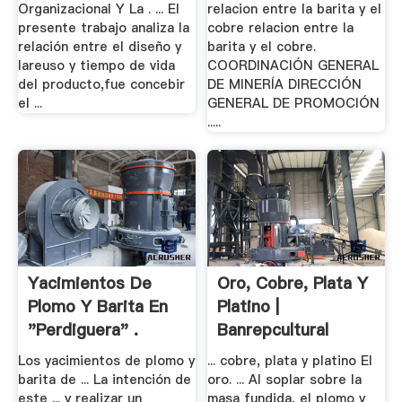
Organizacional Y La . ... El
relacion entre la barita y el
presente trabajo analiza la
cobre relacion entre la
relación entre el diseño y
barita y el cobre.
lareuso y tiempo de vida
COORDINACIÓN GENERAL
del producto,fue concebir
DE MINERÍA DIRECCIÓN
el ...
GENERAL DE PROMOCIÓN
.....
Yacimientos De
Oro, Cobre, Plata Y
Plomo Y Barita En
Platino |
"Perdiguera" .
Banrepcultural
Los yacimientos de plomo y
... cobre, plata y platino El
barita de ... La intención de
oro. ... Al soplar sobre la
este ... y realizar un
masa fundida, el plomo y