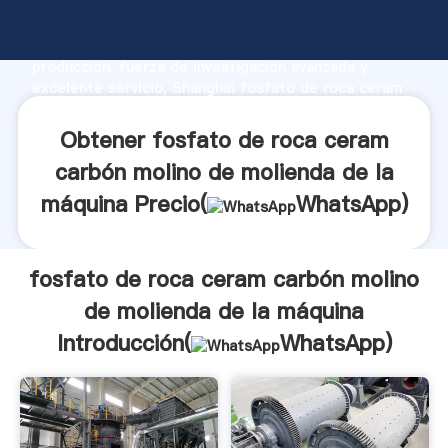
fosfato de roca ceram carbón molino de molienda de
la máquina fabricante Agarrando fuerte capacidad de
producción, fuerza de investigación avanzada y
excelente servicio, Shanghai fosfato de roca ceram
carbón molino de molienda de la máquina proveedor
crea el valor y aporta valores a todos los clientes.
Obtener fosfato de roca ceram
carbón molino de molienda de la
máquina Precio(
WhatsApp
)
fosfato de roca ceram carbón molino
de molienda de la máquina
Introducción(
WhatsApp
)