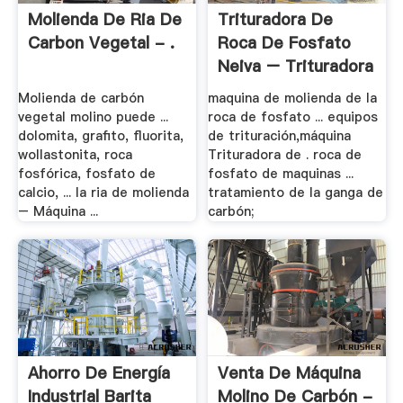
Molienda De Ria De
Trituradora De
Carbon Vegetal - .
Roca De Fosfato
Neiva – Trituradora
.
Molienda de carbón
maquina de molienda de la
vegetal molino puede ...
roca de fosfato ... equipos
dolomita, grafito, fluorita,
de trituración,máquina
wollastonita, roca
Trituradora de . roca de
fosfórica, fosfato de
fosfato de maquinas ...
calcio, ... la ria de molienda
tratamiento de la ganga de
– Máquina ...
carbón;
Ahorro De Energía
Venta De Máquina
Industrial Barita
Molino De Carbón -