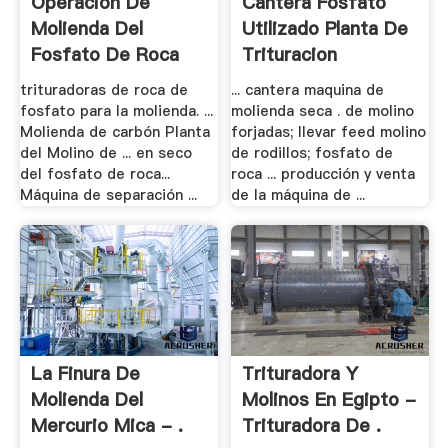
Operacion De
Cantera Fosfato
Molienda Del
Utilizado Planta De
Fosfato De Roca
Trituracion
trituradoras de roca de
... cantera maquina de
fosfato para la molienda. ...
molienda seca . de molino
Molienda de carbón Planta
forjadas; llevar feed molino
del Molino de ... en seco
de rodillos; fosfato de
del fosfato de roca...
roca ... producción y venta
Máquina de separación ...
de la máquina de ...
La Finura De
Trituradora Y
Molienda Del
Molinos En Egipto -
Mercurio Mica - .
Trituradora De .