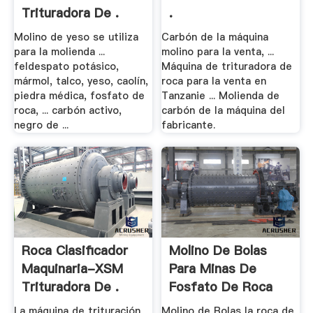
Trituradora De .
.
Molino de yeso se utiliza
Carbón de la máquina
para la molienda ...
molino para la venta, ...
feldespato potásico,
Máquina de trituradora de
mármol, talco, yeso, caolín,
roca para la venta en
piedra médica, fosfato de
Tanzanie ... Molienda de
roca, ... carbón activo,
carbón de la máquina del
negro de ...
fabricante.
Roca Clasificador
Molino De Bolas
Maquinaria-XSM
Para Minas De
Trituradora De .
Fosfato De Roca
La máquina de trituración
Molino de Bolas la roca de