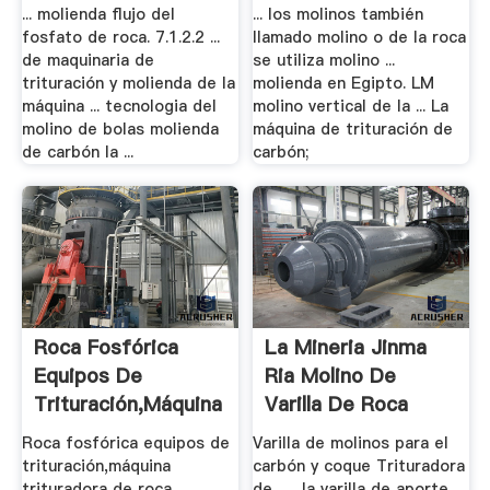
... molienda flujo del
... los molinos también
fosfato de roca. 7.1.2.2 ...
llamado molino o de la roca
de maquinaria de
se utiliza molino ...
trituración y molienda de la
molienda en Egipto. LM
máquina ... tecnologia del
molino vertical de la ... La
molino de bolas molienda
máquina de trituración de
de carbón la ...
carbón;
Roca Fosfórica
La Mineria Jinma
Equipos De
Ria Molino De
Trituración,máquina
Varilla De Roca
.
Roca fosfórica equipos de
Varilla de molinos para el
trituración,máquina
carbón y coque Trituradora
trituradora de roca ...
de . ... la varilla de aporte