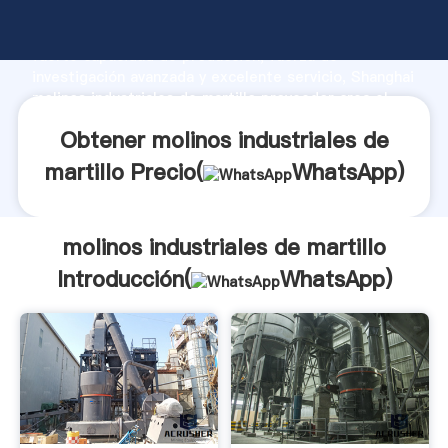
molinos industriales de martillo fabricante Agarrando
fuerte capacidad de producción, fuerza de
investigación avanzada y excelente servicio, Shanghai
molinos industriales de martillo proveedor crea el
valor y aporta valores a todos los clientes.
Obtener molinos industriales de
martillo Precio(
WhatsApp
)
molinos industriales de martillo
Introducción(
WhatsApp
)