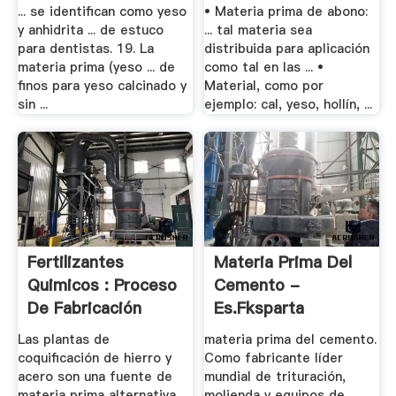
... se identifican como yeso
• Materia prima de abono:
y anhidrita ... de estuco
... tal materia sea
para dentistas. 19. La
distribuida para aplicación
materia prima (yeso ... de
como tal en las ... •
finos para yeso calcinado y
Material, como por
sin ...
ejemplo: cal, yeso, hollín, ...
Fertilizantes
Materia Prima Del
Quimicos : Proceso
Cemento -
De Fabricación
Es.fksparta
Las plantas de
materia prima del cemento.
coquificación de hierro y
Como fabricante líder
acero son una fuente de
mundial de trituración,
materia prima alternativa,
molienda y equipos de