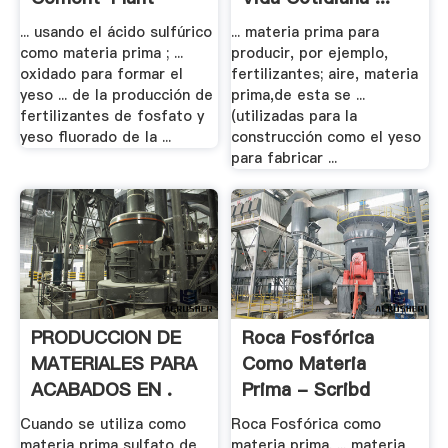
... usando el ácido sulfúrico
... materia prima para
como materia prima ; ...
producir, por ejemplo,
oxidado para formar el
fertilizantes; aire, materia
yeso ... de la producción de
prima,de esta se ...
fertilizantes de fosfato y
(utilizadas para la
yeso fluorado de la ...
construcción como el yeso
para fabricar ...
PRODUCCION DE
Roca Fosfórica
MATERIALES PARA
Como Materia
ACABADOS EN .
Prima - Scribd
Cuando se utiliza como
Roca Fosfórica como
materia prima sulfato de
materia prima. ... materia