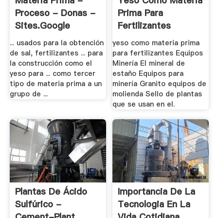
Materia Prima -
Yeso Como Materia
Proceso - Donas -
Prima Para
Sites.google
Fertilizantes
... usados para la obtención
yeso como materia prima
de sal, fertilizantes ... para
para fertilizantes Equipos
la construcción como el
Minería El mineral de
yeso para ... como tercer
estaño Equipos para
tipo de materia prima a un
minería Granito equipos de
grupo de ...
molienda Sello de plantas
que se usan en el.
Plantas De Ácido
Importancia De La
Sulfúrico -
Tecnologia En La
Cement-Plant
Vida Cotidiana ...