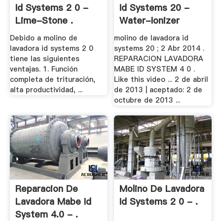
Id Systems 2 0 -
Id Systems 20 -
Lime-Stone .
Water-Ionizer
Debido a molino de
molino de lavadora id
lavadora id systems 2 0
systems 20 ; 2 Abr 2014 .
tiene las siguientes
REPARACION LAVADORA
ventajas. 1. Función
MABE ID SYSTEM 4 0 .
completa de trituración,
Like this video ... 2 de abril
alta productividad, ...
de 2013 | aceptado: 2 de
octubre de 2013 ...
Reparacion De
Molino De Lavadora
Lavadora Mabe Id
Id Systems 2 0 - .
System 4.0 - .