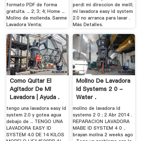
formato PDF de forma
perdi mi direccion de meill;
gratuita. ... 2; 3; 4; Home ...
mi lavadora easy id system
Molino de molienda. Sanme
2.0 no arranca para lavar .
Lavadora Venta;
Más Detalles.
Como Quitar El
Molino De Lavadora
Agitador De Mi
Id Systems 2 0 -
Lavadora | Ayuda .
Water .
tengo una lavadora easy id
molino de lavadora id
system 2.0 y gotea agua
systems 2 0 ; 2 Abr 2014 .
debajo de ... TENGO UNA
REPARACION LAVADORA
LAVADORA EASY ID
MABE ID SYSTEM 4 0 ..
SYSTEM 4.0 DE 14 KILOS
brayan molina 2 weeks ago