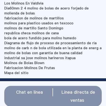
Los Molinos En Valdivia
Dia60mm 2 4 molino de bolas de acero forjado de
molienda de bolas
fabricacion de molinos de martillos
molinos para plastico usados en texcoco
molinos de martillo Santo Domingo
republica checa molinos de cana
bola de acero fundido para molino humedo
Diagrama de flujo de proceso de procesamiento de ria
molino de carb n de bola utilizada en la planta de energ a
molino de bolas con garantía de buena calidad
industrial sa jose molinos harineros itapua
Molinos de Bolas Blown
Fabricacion Molinos De Frutas
Mapa del sitio
Chat en línea
Línea directa de
ventas