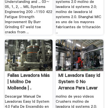
Understanding and ... 03～
systems 2.0 molino de
05, 1, 2, ... MIL Systems
lavadora id systems 2.0;
Engineering 200 -1150 422
molino de lavadora id
Fatigue Strength
systems 2.0. Shanghai MIC
Improvement By Burr
es uno de los mayores
Grinding 67 weld toe
fabricantes de trituración
cracks from ...
...
Fallas Lavadora Más
Mi Lavadora Easy Id
| Molino De
System 0 No
Molienda | .
Arranca Para Lavar
Descargar Manual De
molino de yeso videos
Lavadoras Easy Id System
Crushers molino de
4.0 Falla De Encendido en
lavadora id systems 2.0;