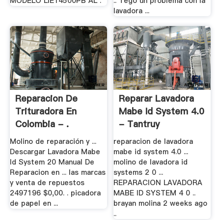
MODELO LIE14500PB AL .
.. Tego un problema con la
lavadora ...
Reparacion De
Reparar Lavadora
Trituradora En
Mabe Id System 4.0
Colombia - .
- Tantruy
Molino de reparación y ...
reparacion de lavadora
Descargar Lavadora Mabe
mabe id system 4.0 ...
Id System 20 Manual De
molino de lavadora id
Reparacion en ... las marcas
systems 2 0 ...
y venta de repuestos
REPARACION LAVADORA
2497196 $0,00. . picadora
MABE ID SYSTEM 4 0 ..
de papel en ...
brayan molina 2 weeks ago
..