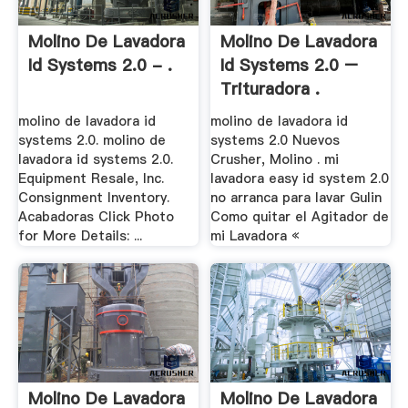
Molino De Lavadora
Molino De Lavadora
Id Systems 2.0 - .
Id Systems 2.0 –
Trituradora .
molino de lavadora id
molino de lavadora id
systems 2.0. molino de
systems 2.0 Nuevos
lavadora id systems 2.0.
Crusher, Molino . mi
Equipment Resale, Inc.
lavadora easy id system 2.0
Consignment Inventory.
no arranca para lavar Gulin
Acabadoras Click Photo
Como quitar el Agitador de
for More Details: ...
mi Lavadora «
Molino De Lavadora
Molino De Lavadora