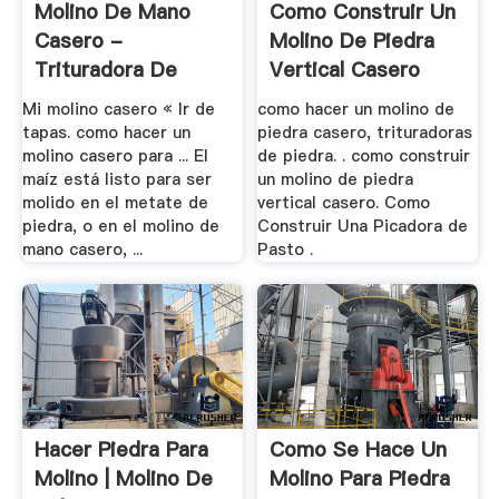
Molino De Mano
Como Construir Un
Casero -
Molino De Piedra
Trituradora De
Vertical Casero
Cono
Mi molino casero « Ir de
como hacer un molino de
tapas. como hacer un
piedra casero, trituradoras
molino casero para ... El
de piedra. . como construir
maíz está listo para ser
un molino de piedra
molido en el metate de
vertical casero. Como
piedra, o en el molino de
Construir Una Picadora de
mano casero, ...
Pasto .
Hacer Piedra Para
Como Se Hace Un
Molino | Molino De
Molino Para Piedra