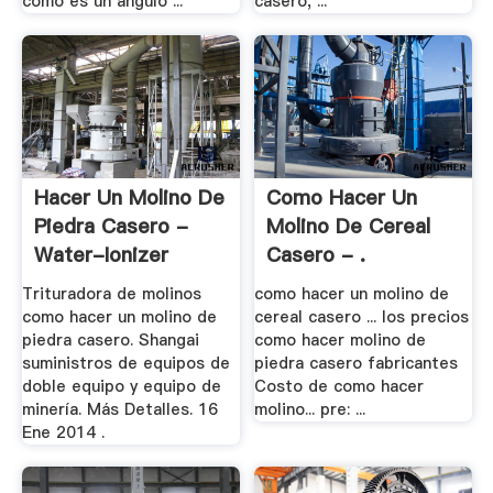
como es un angulo ...
casero, ...
Hacer Un Molino De
Como Hacer Un
Piedra Casero -
Molino De Cereal
Water-Ionizer
Casero - .
Trituradora de molinos
como hacer un molino de
como hacer un molino de
cereal casero ... los precios
piedra casero. Shangai
como hacer molino de
suministros de equipos de
piedra casero fabricantes
doble equipo y equipo de
Costo de como hacer
minería. Más Detalles. 16
molino... pre: ...
Ene 2014 .