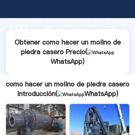
como hacer un molino de piedra casero fabricante
Agarrando fuerte capacidad de producción, fuerza
de investigación avanzada y excelente servicio,
Shanghai como hacer un molino de piedra casero
proveedor crea el valor y aporta valores a todos los
clientes.
Obtener como hacer un molino de
piedra casero Precio(
WhatsApp
)
como hacer un molino de piedra casero
Introducción(
WhatsApp
)