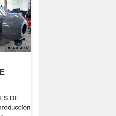
E
.
ES DE
producción