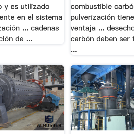
 y es utilizado
combustible carbó
ente en el sistema
pulverización tiene
zación ... cadenas
ventaja ... desech
ión de ...
carbón deben ser 
...