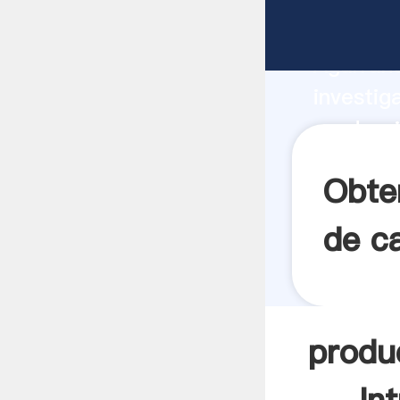
producci
Agarrand
investig
producci
el valor
Obte
de c
produ