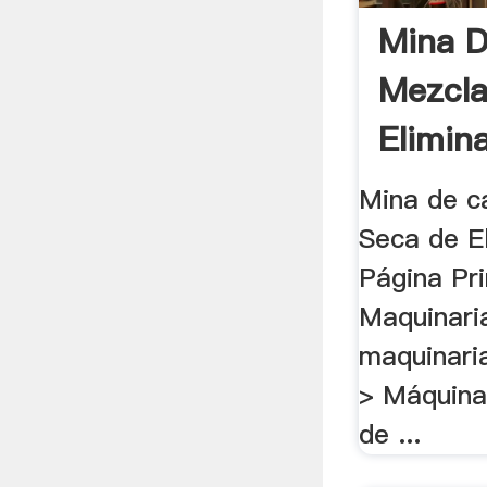
Mina D
Mezcla
Elimin
Mina de c
Seca de El
Página Pri
Maquinaria
maquinari
> Máquina
de ...