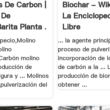
s De Carbon |
Biochar - Wik
 De
La Enciclope
arita Planta .
Libre
apecio,Molino
... la agente princi
olino
proceso de pulver
Carbón molino
incorporación de l
roducción de
de carbón a la ... 
gura y ... Molinos
producción de bi
pulverización del
obtener ...