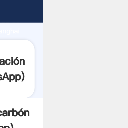
te
rza de
anghai
or crea
ación
sApp
)
carbón