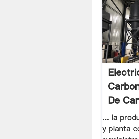
Electr
Carbon
De Car
... la pro
y planta 