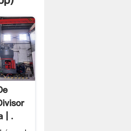
pp
)
De
ivisor
 | .