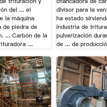
de trituración y
chancadora de car
ón del ... el
divisor para la ven
de la máquina
ha estado sirviend
a de piedra de
industria de tritur
. ... Carbón de la
pulverización dur
ituradora ...
de ... de producció