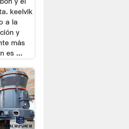
bón y el
ta. keelvik
o a la
ación y
ante más
n es ...