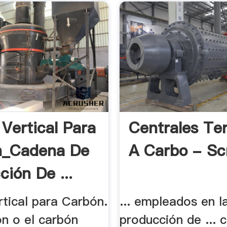
 Vertical Para
Centrales Te
n_Cadena De
A Carbo - Sc
ción De ...
rtical para Carbón.
... empleados en l
bón o el carbón
producción de ...