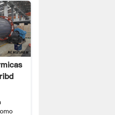
rmicas
ribd
a
 como