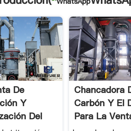
troducción(
WhatsA
nta De
Chancadora 
ación Y
Carbón Y El D
ización Del
Para La Venta
to