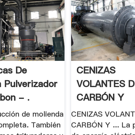
icas De
CENIZAS
 Pulverizador
VOLANTES D
bon - .
CARBÓN Y
CENIZAS DE 
ducción de molienda
CENIZAS VOLANT
completa. También
CARBÓN Y ... La 