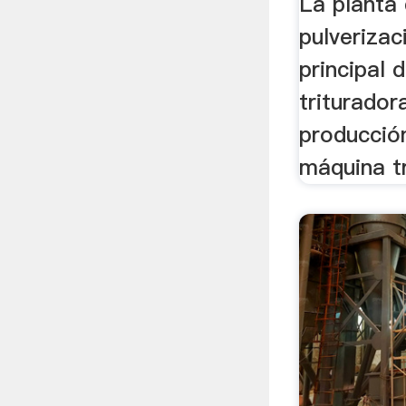
La planta 
pulverizaci
principal 
triturador
producción
máquina tr