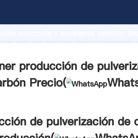
ón de pulverización de carbón fabrican
o fuerte capacidad de producción, fue
ación avanzada y excelente servicio, Sh
ón de pulverización de carbón proveed
 y aporta valores a todos los clientes.
ner producción de pulveriz
arbón Precio(
What
cción de pulverización de 