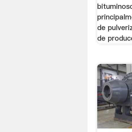
bituminoso
principalm
de pulveri
de producc