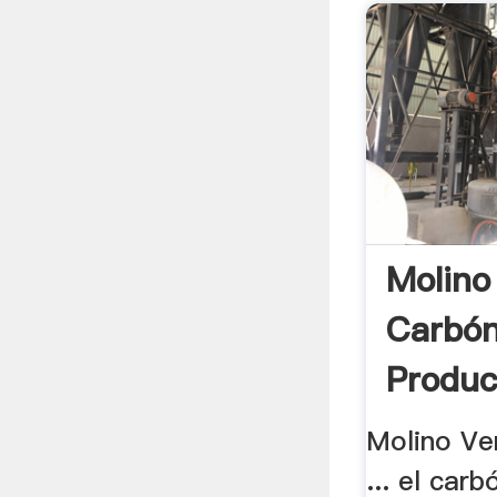
Molino
Carbó
Produc
Molino Ve
... el car