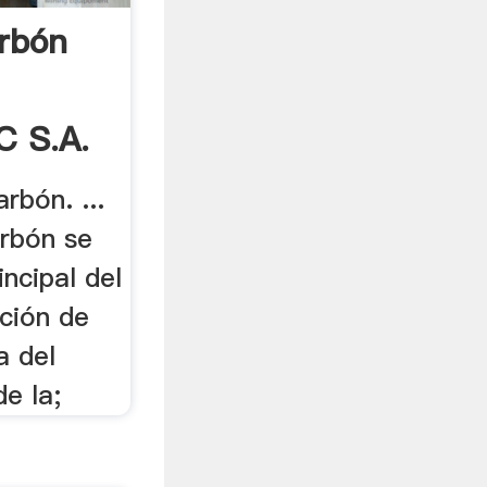
rbón
C S.A.
rbón. ...
rbón se
incipal del
ción de
a del
de la;