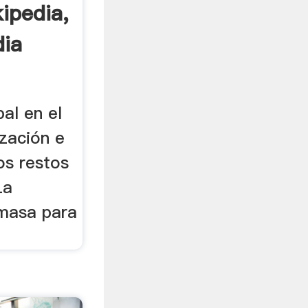
ipedia,
dia
pal en el
ización e
os restos
La
omasa para