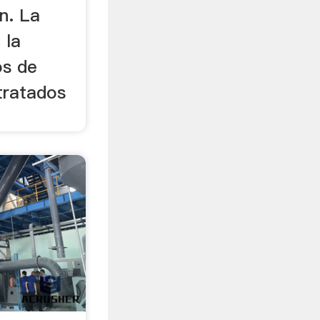
n. La
 la
os de
tratados