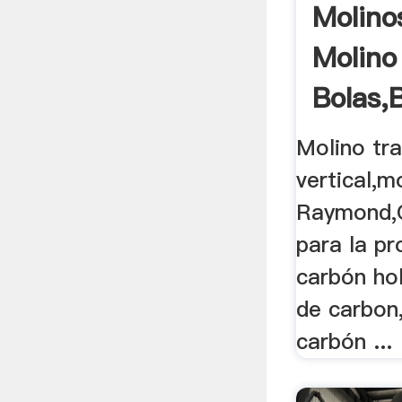
Molino
Molino
Bolas,B
Molino tr
vertical,m
Raymond,
para la p
carbón hol
de carbon,
carbón ...