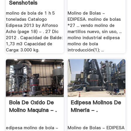
Senshotels
molino de bola de 1 h 5
Molino de Bolas -
toneladas Catalogo
EDIPESA. molino de bolas
Edipesa 2013 by Alfonso
*27 ... vendo molino de
Acho (page 18) - . 27 Dic
martillos nuevo, sin uso, ...
2012 . Capacidad de Balde:
molino industrial edipesa
1,73 m3 Capacidad de
molino de bola
Carga: 3.000 kg.
introducción(1); ...
Bola De Oxido De
Edipesa Molinos De
Molino Maquina - .
Mineria - .
edipesa molino de bola -
Molino de Bolas - EDIPESA