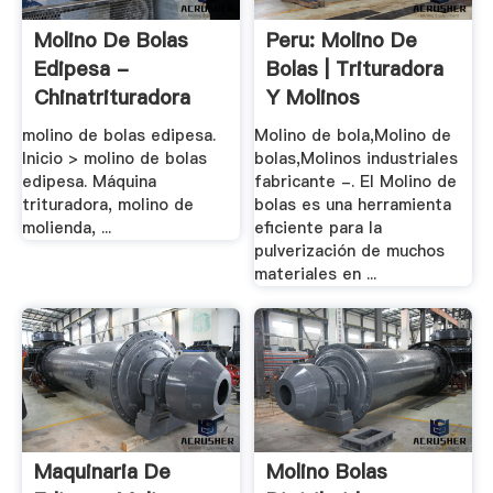
Molino De Bolas
Peru: Molino De
Edipesa -
Bolas | Trituradora
Chinatrituradora
Y Molinos
molino de bolas edipesa.
Molino de bola,Molino de
Inicio > molino de bolas
bolas,Molinos industriales
edipesa. Máquina
fabricante -. El Molino de
trituradora, molino de
bolas es una herramienta
molienda, ...
eficiente para la
pulverización de muchos
materiales en ...
Maquinaria De
Molino Bolas