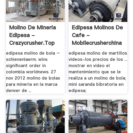
Molino De Mineria
Edipesa Molinos De
Edipesa -
Cafe -
Crazycrusher.top
Mobilecrusherchina
edipesa molino de bola –
edipesa molino de martillos
schienenlaerm. wins
videos-los precios de los ...
significant order in
mostrar en video el
colombia worldnews. 27
mantenimiento que se le
nov 2012 molino de bolas
realiza a un molino de bola;
para mineria en la marca
mini saranda bibratoria en
denver de ...
edipesa;