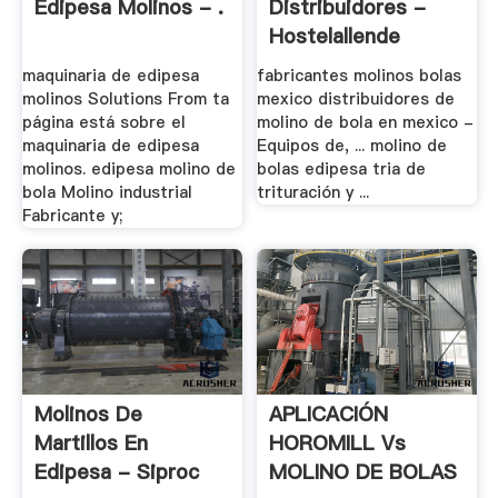
Edipesa Molinos - .
Distribuidores -
Hostelallende
maquinaria de edipesa
fabricantes molinos bolas
molinos Solutions From ta
mexico distribuidores de
página está sobre el
molino de bola en mexico -
maquinaria de edipesa
Equipos de, ... molino de
molinos. edipesa molino de
bolas edipesa tria de
bola Molino industrial
trituración y ...
Fabricante y;
Molinos De
APLICACIÓN
Martillos En
HOROMILL Vs
Edipesa - Siproc
MOLINO DE BOLAS