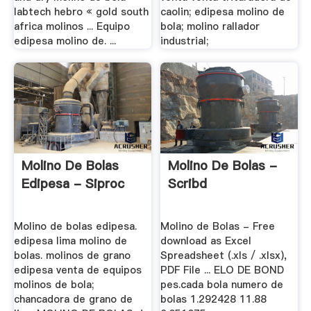
labtech hebro « gold south
caolin; edipesa molino de
africa molinos ... Equipo
bola; molino rallador
edipesa molino de. ...
industrial;
Molino De Bolas
Molino De Bolas -
Edipesa - Siproc
Scribd
Molino de bolas edipesa.
Molino de Bolas - Free
edipesa lima molino de
download as Excel
bolas. molinos de grano
Spreadsheet (.xls / .xlsx),
edipesa venta de equipos
PDF File ... ELO DE BOND
molinos de bola;
pes.cada bola numero de
chancadora de grano de
bolas 1.292428 11.88