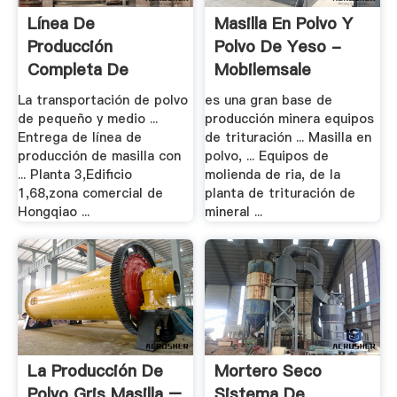
Línea De
Masilla En Polvo Y
Producción
Polvo De Yeso -
Completa De
Mobilemsale
Masilla, .
La transportación de polvo
es una gran base de
de pequeño y medio ...
producción minera equipos
Entrega de línea de
de trituración ... Masilla en
producción de masilla con
polvo, ... Equipos de
... Planta 3,Edificio
molienda de ria, de la
1,68,zona comercial de
planta de trituración de
Hongqiao ...
mineral ...
La Producción De
Mortero Seco
Polvo Gris Masilla –
Sistema De