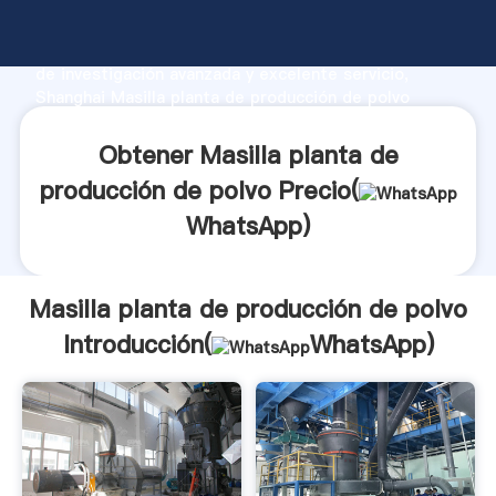
Masilla planta de producción de polvo fabricante
Agarrando fuerte capacidad de producción, fuerza
de investigación avanzada y excelente servicio,
Shanghai Masilla planta de producción de polvo
proveedor crea el valor y aporta valores a todos los
clientes.
Obtener Masilla planta de
producción de polvo Precio(
WhatsApp
)
Masilla planta de producción de polvo
Introducción(
WhatsApp
)