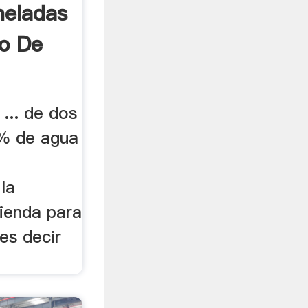
neladas
no De
 ... de dos
5% de agua
la
ienda para
 es decir