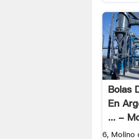
Bolas 
En Ar
... - Mo
6, Molino 