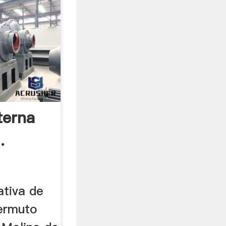
terna
.
ativa de
ermuto