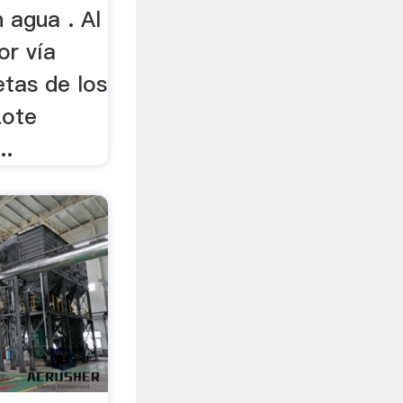
 agua . Al
or vía
etas de los
Lote
..