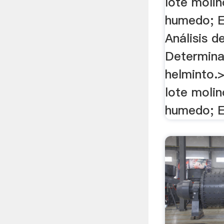
lote molin
humedo; E
Análisis d
Determina
helminto.>
lote molin
humedo; E