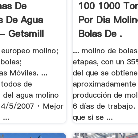
nas De
100 1000 To
s De Agua
Por Dia Moli
- Getsmill
Bolas De .
europeo molino;
... molino de bolas
bolas;
etapas, con un 3
as Móviles. ...
del que se obtiene
etodos de
aproximadamente 
n del agua molino
producción de mol
. 4/5/2007 · Mejor
6 días de trabajo.
...
que si se ...