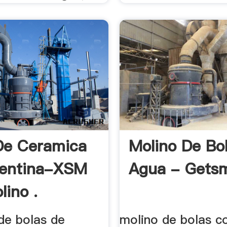
De Ceramica
Molino De Bo
gentina-XSM
Agua - Getsm
lino .
de bolas de
molino de bolas c