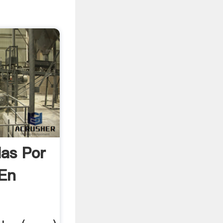
las Por
 En