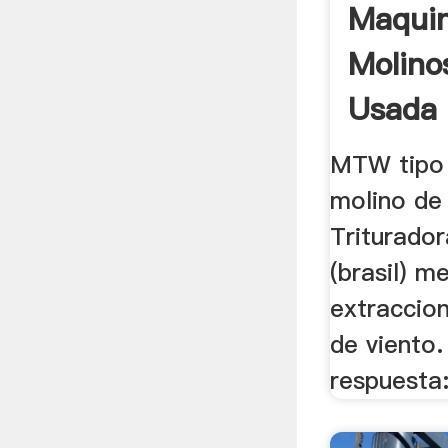
Maqui
Molino
Usada 
MTW tipo 
molino de 
Triturador
(brasil) m
extraccio
de viento
respuesta: 