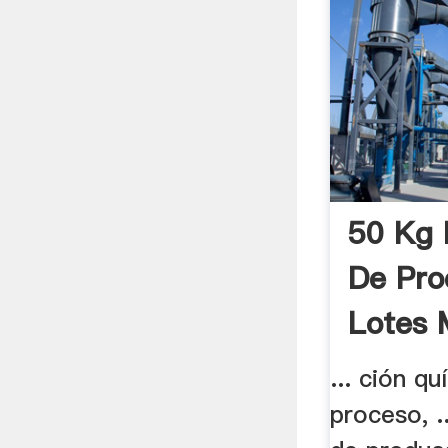
50 Kg 
De Pro
Lotes 
... ción q
proceso, .