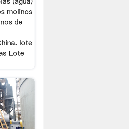
las (agua)
os molinos
inos de
hina. lote
las Lote