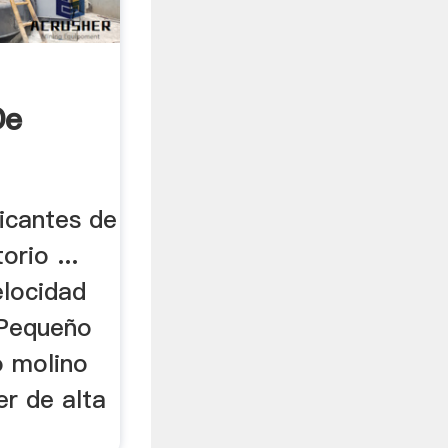
De
icantes de
rio ...
elocidad
. Pequeño
o molino
er de alta