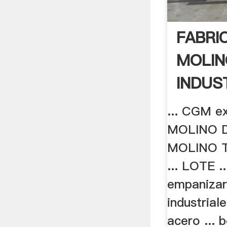
FABRI
MOLIN
INDUS
... CGM e
MOLINO 
MOLINO 
... LOTE .
empanizar
industrial
acero ... 