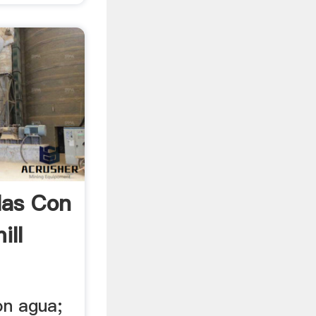
las Con
ill
on agua;