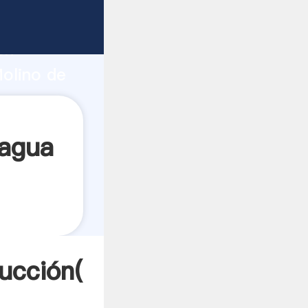
o fuerte
ón
Molino de
lores a
 agua
ucción(