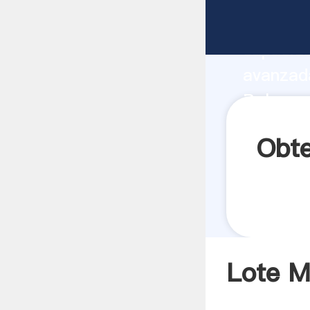
Lote Mol
capacida
avanzada
Bolas ag
todos lo
Obte
Lote M