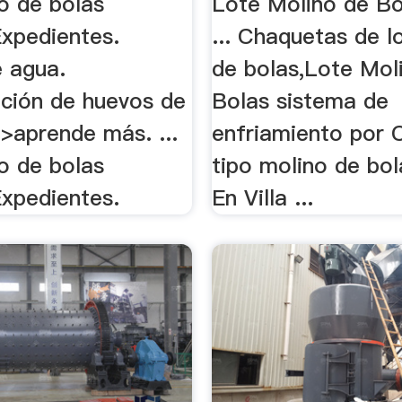
o de bolas
Lote Molino de Bo
xpedientes.
... Chaquetas de l
e agua.
de bolas,Lote Mol
ción de huevos de
Bolas sistema de
>aprende más. ...
enfriamiento por C
o de bolas
tipo molino de bo
xpedientes.
En Villa ...