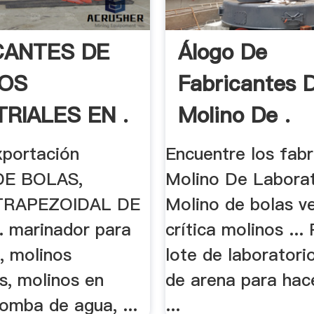
CANTES DE
Álogo De
OS
Fabricantes 
TRIALES EN .
Molino De .
xportación
Encuentre los fabr
DE BOLAS,
Molino De Laborato
TRAPEZOIDAL DE
Molino de bolas v
.. marinador para
crítica molinos ..
, molinos
lote de laboratori
es, molinos en
de arena para hac
bomba de agua, ...
...