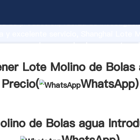
ino de Bolas agua fabricante Agarrand
d de producción, fuerza de investigaci
 y excelente servicio, Shanghai Lote 
ua proveedor crea el valor y aporta va
s clientes.
ner Lote Molino de Bolas
Precio(
WhatsApp
)
olino de Bolas agua Introd